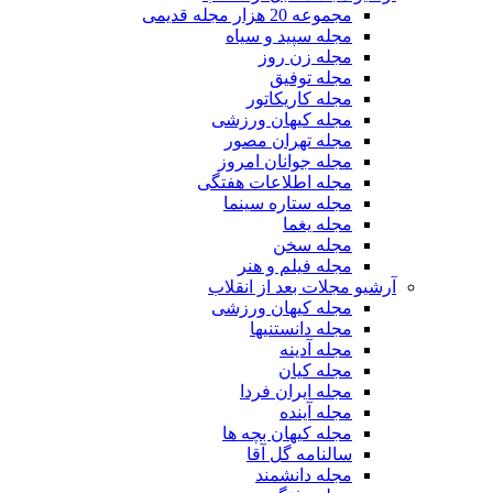
مجموعه 20 هزار مجله قدیمی
مجله سپید و سیاه
مجله زن روز
مجله توفیق
مجله کاریکاتور
مجله کیهان ورزشی
مجله تهران مصور
مجله جوانان امروز
مجله اطلاعات هفتگی
مجله ستاره سینما
مجله یغما
مجله سخن
مجله فیلم و هنر
آرشیو مجلات بعد از انقلاب
مجله کیهان ورزشی
مجله دانستنیها
مجله آدینه
مجله کیان
مجله ایران فردا
مجله آینده
مجله کیهان بچه ها
سالنامه گل آقا
مجله دانشمند