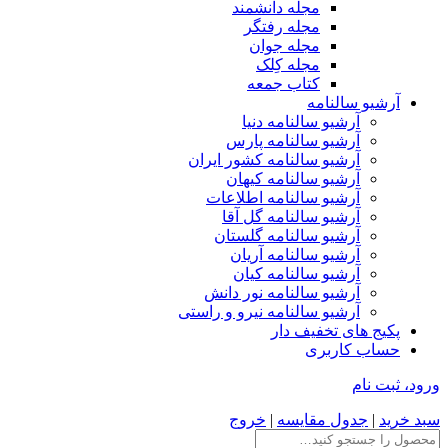
مجله دانشمند
مجله رفتگر
مجله جوان
مجله کِلک
کتاب جمعه
آرشیو سالنامه
آرشیو سالنامه دنیا
آرشیو سالنامه پارس
آرشیو سالنامه کشور ایران
آرشیو سالنامه کیهان
آرشیو سالنامه اطلاعات
آرشیو سالنامه گل آقا
آرشیو سالنامه گلستان
آرشیو سالنامه آریان
آرشیو سالنامه کیان
آرشیو سالنامه نور دانش
آرشیو سالنامه نیرو و راستی
پکیج های تخفیف دار
حساب کاربری
ورود، ثبت نام
سبد خرید
|
جدول مقایسه
|
خروج