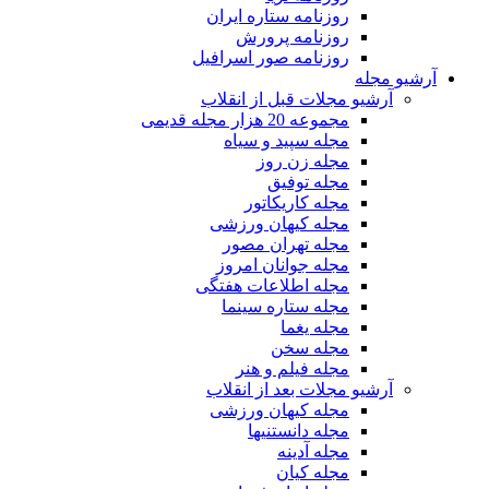
روزنامه ستاره ایران
روزنامه پرورش
روزنامه صور اسرافیل
آرشیو مجله
آرشیو مجلات قبل از انقلاب
مجموعه 20 هزار مجله قدیمی
مجله سپید و سیاه
مجله زن روز
مجله توفیق
مجله کاریکاتور
مجله کیهان ورزشی
مجله تهران مصور
مجله جوانان امروز
مجله اطلاعات هفتگی
مجله ستاره سینما
مجله یغما
مجله سخن
مجله فیلم و هنر
آرشیو مجلات بعد از انقلاب
مجله کیهان ورزشی
مجله دانستنیها
مجله آدینه
مجله کیان