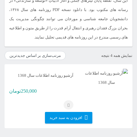
این سال، نقطه پایان تیترهای جنگی و آغاز ادبیاتِ «توسعه و سازندگی» در
رسانه های مکتوب بود. با دانلود نسخه PDF روزنامه های سال ۱۳۶۸،
دانشجویان جامعه شناسی و مورخان می توانند چگونگی مدیریت یک
بحران بزرگ فقدان رهبری و انتقال آرام قدرت را از طریق متون و اطلاعیه
های رسمی مندرج در این روزنامه های قدیمی تحلیل نمایند.
مرتب‌سازی
نمایش همه 4 نتیجه
بر
اساس
آرشیو روزنامه اطلاعات سال 1368
جدیدترین
250,000
تومان
افزودن به سبد خرید