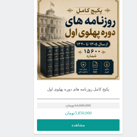
پکیج کامل روزنامه های دوره پهلوی اول
14,600,000
تومان
قیمت
5,850,000
تومان
اصلی
قیمت
مشاهده
فعلی
14,600,000تومان