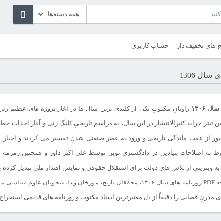
ج های تخفیف دار
حساب کاربری
سال 1306
ل ۱۳۰۶
راویانِ مکتوبِ یکی از کلیدی ترین سال ها در آغاز پروژه های عظیم زیر
ین تیتر جراید کثیرالانتشار در این سال، به مراسم تاریخیِ کلنگ زنی و آغاز احداث 
عبور از عقب ماندگی تاریخی و ورود به عصر صنعتی شدن تفسیر می کردند و اخبار
وط به اصلاحات بنیادین در دادگستری نوین توسط علی اکبر داور و همچنین زمزم
ه ویترینی از تلاش های دولت برای استقلال حقوقی و نمایش اقتدار ملی تبدیل کرده بو
با دانلود نسخه PDF روزنامه های سال ۱۳۰۶، محققان تاریخ، مورخان و دان
ی مدرنِ قضایی را دقیقاً از دل معتبرترین اسناد مکتوب و روزنامه های قدیمی استخراج و