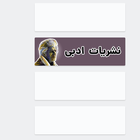
بود.
5,850,000تومان
است.