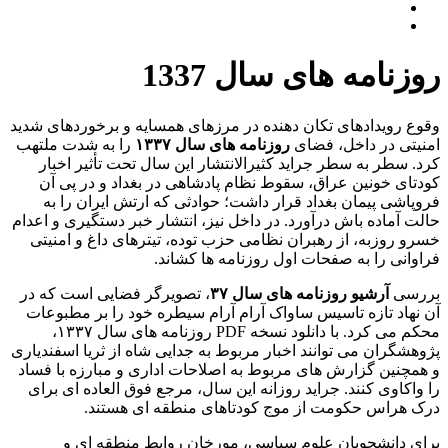
روزنامه های سال 1337
وقوع رویدادهای تکان دهنده در مرزهای همسایه و برخوردهای شدید
امنیتی در داخل، فضای
روزنامه های سال ۱۳۳۷
را به شدت ملتهب
کرد. سطر به سطر جراید کثیرالانتشار این سال تحت تأثیر اخبار
کودتای خونین عراق، سقوط نظام پادشاهی در بغداد و در پی آن
فروپاشی پیمان بغداد قرار داشت؛ حوادثی که ارتش ایران را به
حالت آماده باش درآورد. در داخل نیز، انتشار خبر دستگیری و اعدام
خسرو روزبه، از رهبران نظامی حزب توده، تیترهای داغ و امنیتی
فراوانی را به صفحات اول روزنامه ها کشاند.
بررسی
آرشیو روزنامه های سال ۳۷
، تصویرگر فضایی است که در
آن نهاد تازه تاسیس ساواک آرام آرام سیطره خود را بر مطبوعات
محکم می کرد. با دانلود نسخه PDF روزنامه های سال ۱۳۳۷،
پژوهشگران می توانند اخبار مربوط به جدایی شاه از ثریا اسفندیاری
و همچنین گزارش های مربوط به اصلاحات اداری و مبارزه با فساد
را واکاوی کنند. جراید روزانه این سال، مرجع فوق العاده ای برای
درک هراس حکومت از موج کودتاهای منطقه ای هستند.
برای دانشجویان علوم سیاسی، مورخان روابط منطقه ای و