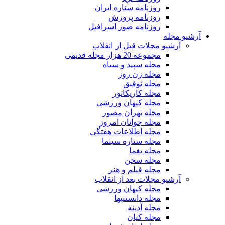
روزنامه ستاره ایران
روزنامه پرورش
روزنامه صور اسرافیل
آرشیو مجله
آرشیو مجلات قبل از انقلاب
مجموعه 20 هزار مجله قدیمی
مجله سپید و سیاه
مجله زن روز
مجله توفیق
مجله کاریکاتور
مجله کیهان ورزشی
مجله تهران مصور
مجله جوانان امروز
مجله اطلاعات هفتگی
مجله ستاره سینما
مجله یغما
مجله سخن
مجله فیلم و هنر
آرشیو مجلات بعد از انقلاب
مجله کیهان ورزشی
مجله دانستنیها
مجله آدینه
مجله کیان