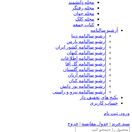
مجله دانشمند
مجله رفتگر
مجله جوان
مجله کِلک
کتاب جمعه
آرشیو سالنامه
آرشیو سالنامه دنیا
آرشیو سالنامه پارس
آرشیو سالنامه کشور ایران
آرشیو سالنامه کیهان
آرشیو سالنامه اطلاعات
آرشیو سالنامه گل آقا
آرشیو سالنامه گلستان
آرشیو سالنامه آریان
آرشیو سالنامه کیان
آرشیو سالنامه نور دانش
آرشیو سالنامه نیرو و راستی
پکیج های تخفیف دار
حساب کاربری
ورود، ثبت نام
سبد خرید
|
جدول مقایسه
|
خروج