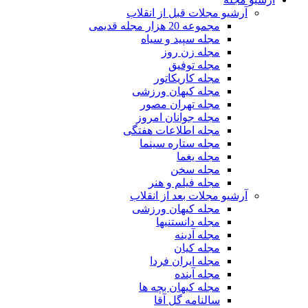
آرشیو مجلات قبل از انقلاب
مجموعه 20 هزار مجله قدیمی
مجله سپید و سیاه
مجله زن روز
مجله توفیق
مجله کاریکاتور
مجله کیهان ورزشی
مجله تهران مصور
مجله جوانان امروز
مجله اطلاعات هفتگی
مجله ستاره سینما
مجله یغما
مجله سخن
مجله فیلم و هنر
آرشیو مجلات بعد از انقلاب
مجله کیهان ورزشی
مجله دانستنیها
مجله آدینه
مجله کیان
مجله ایران فردا
مجله آینده
مجله کیهان بچه ها
سالنامه گل آقا