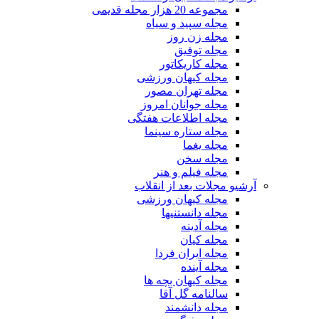
مجموعه 20 هزار مجله قدیمی
مجله سپید و سیاه
مجله زن روز
مجله توفیق
مجله کاریکاتور
مجله کیهان ورزشی
مجله تهران مصور
مجله جوانان امروز
مجله اطلاعات هفتگی
مجله ستاره سینما
مجله یغما
مجله سخن
مجله فیلم و هنر
آرشیو مجلات بعد از انقلاب
مجله کیهان ورزشی
مجله دانستنیها
مجله آدینه
مجله کیان
مجله ایران فردا
مجله آینده
مجله کیهان بچه ها
سالنامه گل آقا
مجله دانشمند