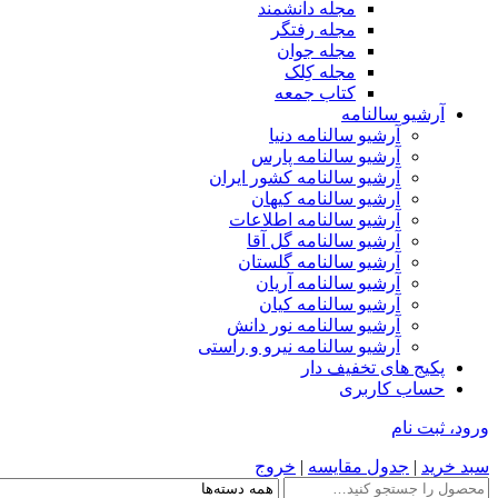
مجله دانشمند
مجله رفتگر
مجله جوان
مجله کِلک
کتاب جمعه
آرشیو سالنامه
آرشیو سالنامه دنیا
آرشیو سالنامه پارس
آرشیو سالنامه کشور ایران
آرشیو سالنامه کیهان
آرشیو سالنامه اطلاعات
آرشیو سالنامه گل آقا
آرشیو سالنامه گلستان
آرشیو سالنامه آریان
آرشیو سالنامه کیان
آرشیو سالنامه نور دانش
آرشیو سالنامه نیرو و راستی
پکیج های تخفیف دار
حساب کاربری
ورود، ثبت نام
سبد خرید
|
جدول مقایسه
|
خروج