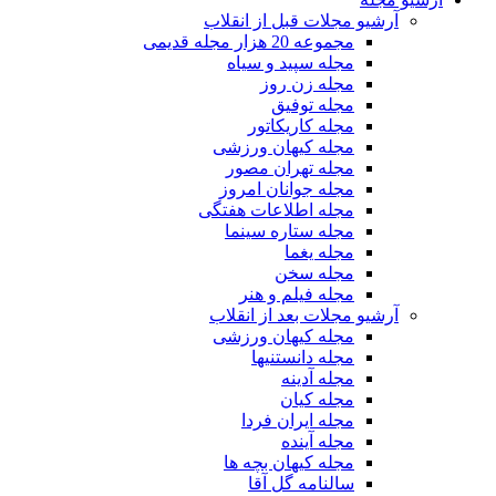
آرشیو مجلات قبل از انقلاب
مجموعه 20 هزار مجله قدیمی
مجله سپید و سیاه
مجله زن روز
مجله توفیق
مجله کاریکاتور
مجله کیهان ورزشی
مجله تهران مصور
مجله جوانان امروز
مجله اطلاعات هفتگی
مجله ستاره سینما
مجله یغما
مجله سخن
مجله فیلم و هنر
آرشیو مجلات بعد از انقلاب
مجله کیهان ورزشی
مجله دانستنیها
مجله آدینه
مجله کیان
مجله ایران فردا
مجله آینده
مجله کیهان بچه ها
سالنامه گل آقا