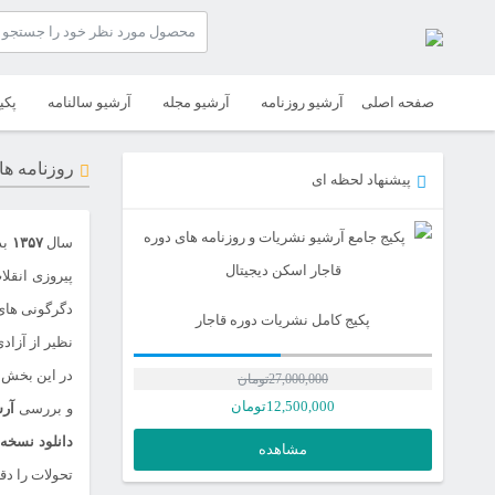
صفحه اصلی
آرشیو روزنامه
آرشیو مجله
آرشیو سالنامه
پکی
روزنامه های 
پیشنهاد لحظه ای
سال
۱۳۵۷
بد
پیروزی انق
دگرگونی های 
پکیج کامل نشریات دوره قاجار
نظیر از آزاد
در این بخش 
27,000,000
تومان
12,500,000
تومان
و بررسی
آرش
دانلود نسخه PDF روزنامه های سال ۵۷
مشاهده
تحولات را دق