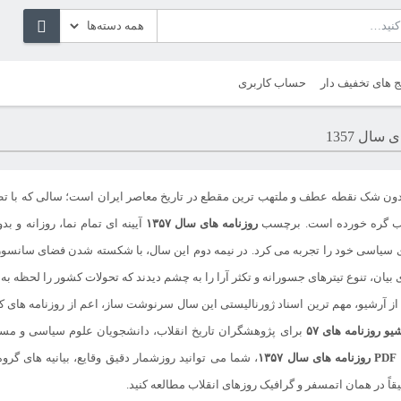
ج های تخفیف دار
حساب کاربری
سال 1357
ون شک نقطه عطف و ملتهب ترین مقطع در تاریخ معاصر ایران است؛ سالی که با تظ
لاب گره خورده است. برچسب
روزنامه های سال ۱۳۵۷
آیینه ای تمام نما، روزانه و 
سیاسی خود را تجربه می کرد. در نیمه دوم این سال، با شکسته شدن فضای سانسور و 
ی بیان، تنوع تیترهای جسورانه و تکثر آرا را به چشم دیدند که تحولات کشور را لحظه ب
از آرشیو، مهم ترین اسناد ژورنالیستی این سال سرنوشت ساز، اعم از روزنامه های 
یو روزنامه های ۵۷
برای پژوهشگران تاریخ انقلاب، دانشجویان علوم سیاسی و مستن
۱۳
، شما می توانید روزشمار دقیق وقایع، بیانیه های گ
یقاً در همان اتمسفر و گرافیک روزهای انقلاب مطالعه کنید.