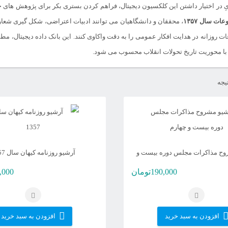
 در اختیار داشتن این کلکسیون دیجیتال، فراهم کردن بستری بکر برای پژوهش های جام
ات سال ۱۳۵۷
، محققان و دانشگاهیان می توانند ادبیات اعتراضی، شکل گیری شعا
روزانه در هدایت افکار عمومی را به دقت واکاوی کنند. این بانک داده دیجیتال، م
ا با محوریت تاریخ تحولات انقلاب محسوب می شود.
مرتب‌سازی
بر
اساس
جدیدترین
وح مذاکرات مجلس دوره بیست و
آرشیو روزنامه کیهان سال 1357
چهارم
190,000
تومان
,000
افزودن به سبد خرید
افزودن به سبد خرید