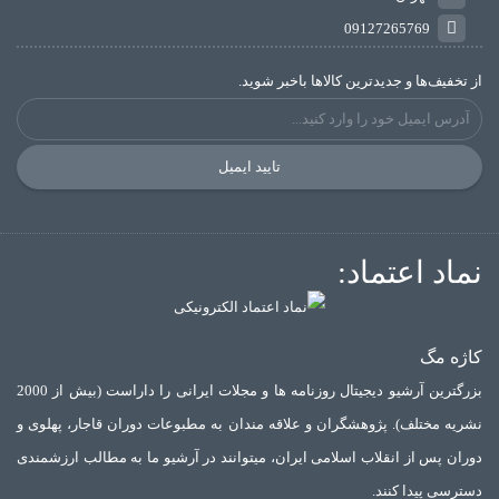
09127265769
از تخفیف‌ها و جدیدترین‌ کالاها باخبر شوید.
تایید ایمیل
نماد اعتماد:
کاژه مگ
بزرگترین آرشیو دیجیتال روزنامه ها و مجلات ایرانی را داراست (بیش از 2000
نشریه مختلف). پژوهشگران و علاقه مندان به مطبوعات دوران قاجار، پهلوی و
دوران پس از انقلاب اسلامی ایران، میتوانند در آرشیو ما به مطالب ارزشمندی
دسترسی پیدا کنند.