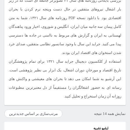
بررسی بایگانی روزنامه های سال ۲۱ تصویرگر جامعه ای است که در زیر
بار اشغال نیروهای متفقین در حال دست وپنجه نرم کردن با بحران
اقتصادی بود. با دانلود نسخه PDF روزنامه های سال ۱۳۲۱، شما به متن
کامل پیمان سه جانبه میان ایران، انگلیس و شوروی، اخبار ورود پناهندگان
لهستانی به ایران و گزارش های مربوط به ناامنی در جاده ها دسترسی
پیدا می کنید. جراید این سال با وجود سانسور نظامی متفقین، صدای خرد
شدن استخوان های اقتصاد ایران بودند.
استفاده از کلکسیون دیجیتال جراید سال ۱۳۲۱ برای تمام پژوهشگران
تاریخ اقتصاد و مورخانِ دوران اشغال، یک ابزار بی نظیر پژوهشی است.
این آرشیو به شما امکان می دهد تا بحران های معیشتی و واکنش های
رسانه ای به حضور اشغالگران را مستقیماً از دل معتبرترین مطبوعات
روزانه آن زمان استخراج و تحلیل کنید.
مرتب‌سازی
نمایش همه 14 نتیجه
بر