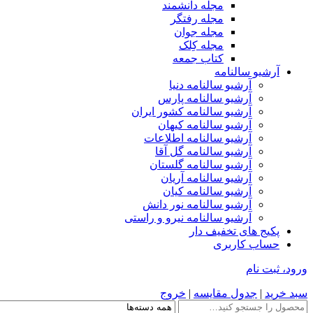
مجله دانشمند
مجله رفتگر
مجله جوان
مجله کِلک
کتاب جمعه
آرشیو سالنامه
آرشیو سالنامه دنیا
آرشیو سالنامه پارس
آرشیو سالنامه کشور ایران
آرشیو سالنامه کیهان
آرشیو سالنامه اطلاعات
آرشیو سالنامه گل آقا
آرشیو سالنامه گلستان
آرشیو سالنامه آریان
آرشیو سالنامه کیان
آرشیو سالنامه نور دانش
آرشیو سالنامه نیرو و راستی
پکیج های تخفیف دار
حساب کاربری
ورود، ثبت نام
سبد خرید
|
جدول مقایسه
|
خروج