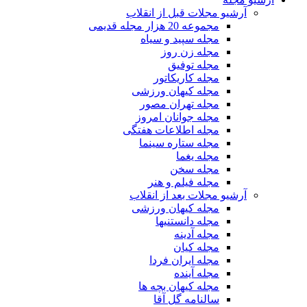
آرشیو مجلات قبل از انقلاب
مجموعه 20 هزار مجله قدیمی
مجله سپید و سیاه
مجله زن روز
مجله توفیق
مجله کاریکاتور
مجله کیهان ورزشی
مجله تهران مصور
مجله جوانان امروز
مجله اطلاعات هفتگی
مجله ستاره سینما
مجله یغما
مجله سخن
مجله فیلم و هنر
آرشیو مجلات بعد از انقلاب
مجله کیهان ورزشی
مجله دانستنیها
مجله آدینه
مجله کیان
مجله ایران فردا
مجله آینده
مجله کیهان بچه ها
سالنامه گل آقا