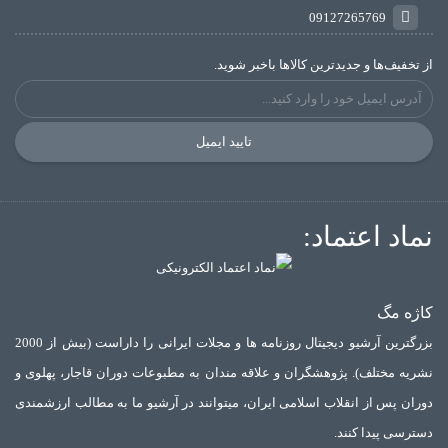
09127265769
از تخفیف‌ها و جدیدترین‌ کالاها باخبر شوید.
تایید ایمیل
نماد اعتماد:
کاژه مگ
بزرگترین آرشیو دیجیتال روزنامه ها و مجلات ایرانی را داراست (بیش از 2000
نشریه مختلف). پژوهشگران و علاقه مندان به مطبوعات دوران قاجار، پهلوی و
دوران پس از انقلاب اسلامی ایران، میتوانند در آرشیو ما به مطالب ارزشمندی
دسترسی پیدا کنند.