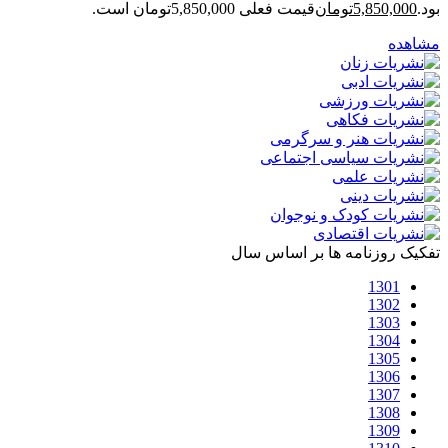
بود.
5,850,000
تومان
قیمت فعلی 5,850,000تومان است.
مشاهده
تفکیک روزنامه ها بر اساس سال
1301
1302
1303
1304
1305
1306
1307
1308
1309