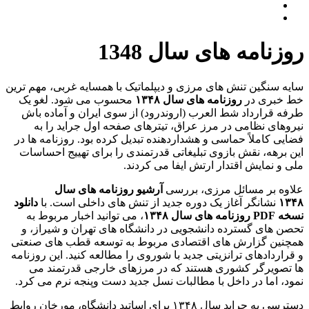
روزنامه های سال 1348
سایه سنگین تنش های مرزی و دیپلماتیک با همسایه غربی، مهم ترین
خط خبری در
روزنامه های سال ۱۳۴۸
محسوب می شود. لغو یک
طرفه قرارداد شط العرب (اروندرود) از سوی ایران و آماده باش
نیروهای نظامی در مرز عراق، تیترهای صفحه اول جراید را به
فضایی کاملاً حماسی و هشداردهنده تبدیل کرده بود. روزنامه ها در
این برهه، نقش بازوی تبلیغاتی قدرتمندی را برای تهییج احساسات
ملی و نمایش اقتدار ارتش ایفا می کردند.
علاوه بر مسائل مرزی، بررسی
آرشیو روزنامه های سال
۱۳۴۸
نشانگر آغاز یک دوره جدید از تنش های داخلی است. با
دانلود
نسخه PDF روزنامه های سال ۱۳۴۸
، می توانید اخبار مربوط به
تحصن های گسترده دانشجویی در دانشگاه های تهران و شیراز، و
همچنین گزارش های اقتصادی مربوط به توسعه قطب های صنعتی
و قراردادهای ترانزیتی جدید با شوروی را مطالعه کنید. این روزنامه
ها تصویرگر کشوری هستند که در مرزهای خارجی قدرتمند می
نمود، اما در داخل با مطالبات نسل جدید دست وپنجه نرم می کرد.
دسترسی به جراید سال ۱۳۴۸ برای اساتید دانشگاه، مورخان روابط