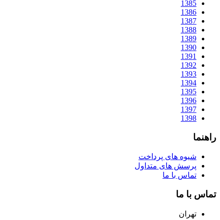
1385
1386
1387
1388
1389
1390
1391
1392
1393
1394
1395
1396
1397
1398
راهنما
شیوه های پرداخت
پرسش های متداول
تماس با ما
تماس با ما
تهران