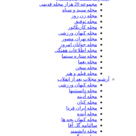
مجموعه 20 هزار مجله قدیمی
مجله سپید و سیاه
مجله زن روز
مجله توفیق
مجله کاریکاتور
مجله کیهان ورزشی
مجله تهران مصور
مجله جوانان امروز
مجله اطلاعات هفتگی
مجله ستاره سینما
مجله یغما
مجله سخن
مجله فیلم و هنر
آرشیو مجلات بعد از انقلاب
مجله کیهان ورزشی
مجله دانستنیها
مجله آدینه
مجله کیان
مجله ایران فردا
مجله آینده
مجله کیهان بچه ها
سالنامه گل آقا
مجله دانشمند