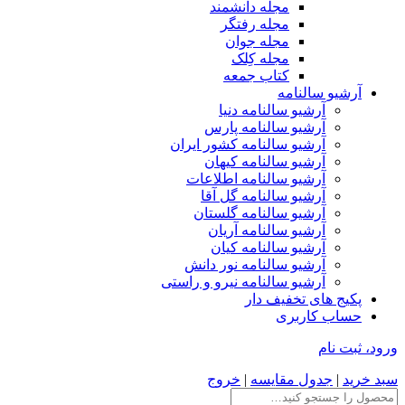
مجله دانشمند
مجله رفتگر
مجله جوان
مجله کِلک
کتاب جمعه
آرشیو سالنامه
آرشیو سالنامه دنیا
آرشیو سالنامه پارس
آرشیو سالنامه کشور ایران
آرشیو سالنامه کیهان
آرشیو سالنامه اطلاعات
آرشیو سالنامه گل آقا
آرشیو سالنامه گلستان
آرشیو سالنامه آریان
آرشیو سالنامه کیان
آرشیو سالنامه نور دانش
آرشیو سالنامه نیرو و راستی
پکیج های تخفیف دار
حساب کاربری
ورود، ثبت نام
سبد خرید
|
جدول مقایسه
|
خروج