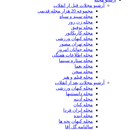
آرشیو مجلات قبل از انقلاب
مجموعه 20 هزار مجله قدیمی
مجله سپید و سیاه
مجله زن روز
مجله توفیق
مجله کاریکاتور
مجله کیهان ورزشی
مجله تهران مصور
مجله جوانان امروز
مجله اطلاعات هفتگی
مجله ستاره سینما
مجله یغما
مجله سخن
مجله فیلم و هنر
آرشیو مجلات بعد از انقلاب
مجله کیهان ورزشی
مجله دانستنیها
مجله آدینه
مجله کیان
مجله ایران فردا
مجله آینده
مجله کیهان بچه ها
سالنامه گل آقا