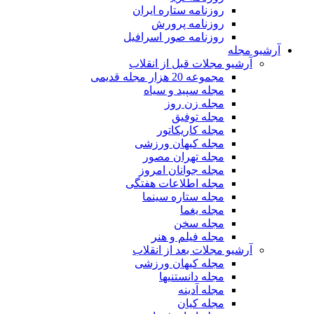
روزنامه ستاره ایران
روزنامه پرورش
روزنامه صور اسرافیل
آرشیو مجله
آرشیو مجلات قبل از انقلاب
مجموعه 20 هزار مجله قدیمی
مجله سپید و سیاه
مجله زن روز
مجله توفیق
مجله کاریکاتور
مجله کیهان ورزشی
مجله تهران مصور
مجله جوانان امروز
مجله اطلاعات هفتگی
مجله ستاره سینما
مجله یغما
مجله سخن
مجله فیلم و هنر
آرشیو مجلات بعد از انقلاب
مجله کیهان ورزشی
مجله دانستنیها
مجله آدینه
مجله کیان