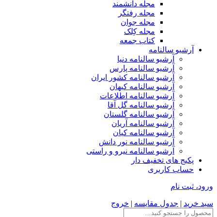
مجله دانشمند
مجله رفتگر
مجله جوان
مجله کِلک
کتاب جمعه
آرشیو سالنامه
آرشیو سالنامه دنیا
آرشیو سالنامه پارس
آرشیو سالنامه کشور ایران
آرشیو سالنامه کیهان
آرشیو سالنامه اطلاعات
آرشیو سالنامه گل آقا
آرشیو سالنامه گلستان
آرشیو سالنامه آریان
آرشیو سالنامه کیان
آرشیو سالنامه نور دانش
آرشیو سالنامه نیرو و راستی
پکیج های تخفیف دار
حساب کاربری
ورود، ثبت نام
سبد خرید
|
جدول مقایسه
|
خروج