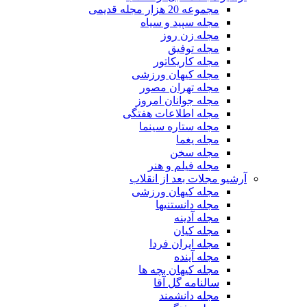
مجموعه 20 هزار مجله قدیمی
مجله سپید و سیاه
مجله زن روز
مجله توفیق
مجله کاریکاتور
مجله کیهان ورزشی
مجله تهران مصور
مجله جوانان امروز
مجله اطلاعات هفتگی
مجله ستاره سینما
مجله یغما
مجله سخن
مجله فیلم و هنر
آرشیو مجلات بعد از انقلاب
مجله کیهان ورزشی
مجله دانستنیها
مجله آدینه
مجله کیان
مجله ایران فردا
مجله آینده
مجله کیهان بچه ها
سالنامه گل آقا
مجله دانشمند