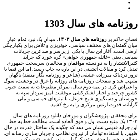
روزنامه های سال 1303
فضای حاکم بر
روزنامه های سال ۱۳۰۳
، میدانِ یک نبرد تمام عیار
میان گفتمان های مختلف سیاسی، خونریزی و تلاش برای یکپارچگی
ارضی است. آغاز این سال با یکی از پر سر و صداترین جریانات
سیاسی یعنی «غائله جمهوری خواهی» گره خورد که جراید
کثیرالانتشار را به دو دسته موافقان و مخالفان سرسخت جمهوری
تبدیل کرد و مقالات آتشینی در این باره به چاپ رسید. اما این فضا با
ترور دردناک میرزاده عشقی (شاعر و روزنامه نگار منتقد) ناگهان
ملتهب شد و صفحات روزنامه های روزانه را غرق در وحشت، سوگ
و اعتراض کرد. در نیمه دوم سال، تمرکز مطبوعات به سمت جنوب
کشور چرخید و اخبار لشکرکشی موفقیت آمیز سردار سپه به
خوزستان و دستگیری شیخ خزعل، با تیترهای حماسی و ملی
گرایانه، قدرت ارتش مرکزی را به رخ کشید.
برای محققان، پژوهشگران و مورخان دانلود روزنامه های سال
۱۳۰۳ یک منبع دست اول و فوق العاده است. مطالعه خط به خط
این جراید قدیمی نشان می دهد که چگونه یک ساختار قدرت در حال
ظهور، با استفاده توأمان از نیروی نظامی و جریان سازی رسانه ای،
مخالفان خود را حذف و تمرکزگرایی را در کشور تثبیت کرد.