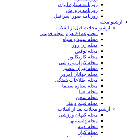
روزنامه ستاره ایران
روزنامه پرورش
روزنامه صور اسرافیل
آرشیو مجله
آرشیو مجلات قبل از انقلاب
مجموعه 20 هزار مجله قدیمی
مجله سپید و سیاه
مجله زن روز
مجله توفیق
مجله کاریکاتور
مجله کیهان ورزشی
مجله تهران مصور
مجله جوانان امروز
مجله اطلاعات هفتگی
مجله ستاره سینما
مجله یغما
مجله سخن
مجله فیلم و هنر
آرشیو مجلات بعد از انقلاب
مجله کیهان ورزشی
مجله دانستنیها
مجله آدینه
مجله کیان