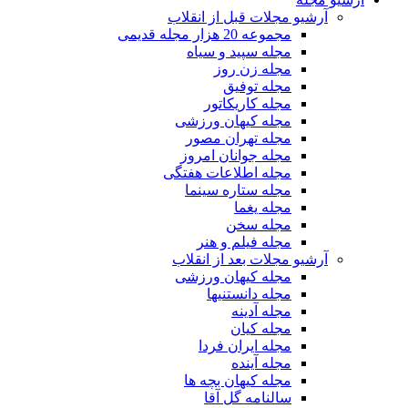
آرشیو مجلات قبل از انقلاب
مجموعه 20 هزار مجله قدیمی
مجله سپید و سیاه
مجله زن روز
مجله توفیق
مجله کاریکاتور
مجله کیهان ورزشی
مجله تهران مصور
مجله جوانان امروز
مجله اطلاعات هفتگی
مجله ستاره سینما
مجله یغما
مجله سخن
مجله فیلم و هنر
آرشیو مجلات بعد از انقلاب
مجله کیهان ورزشی
مجله دانستنیها
مجله آدینه
مجله کیان
مجله ایران فردا
مجله آینده
مجله کیهان بچه ها
سالنامه گل آقا