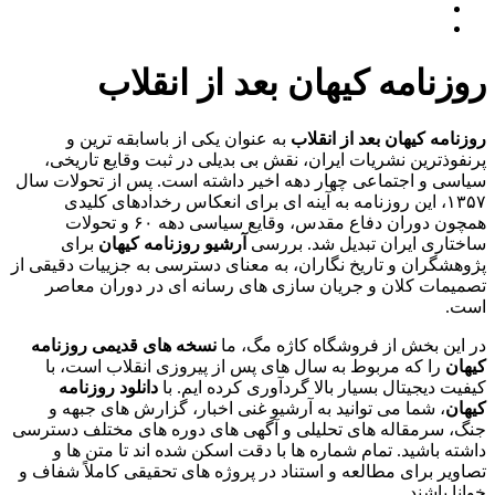
روزنامه کیهان بعد از انقلاب
روزنامه کیهان بعد از انقلاب
به عنوان یکی از باسابقه ترین و
پرنفوذترین نشریات ایران، نقش بی بدیلی در ثبت وقایع تاریخی،
سیاسی و اجتماعی چهار دهه اخیر داشته است. پس از تحولات سال
۱۳۵۷، این روزنامه به آینه ای برای انعکاس رخدادهای کلیدی
همچون دوران دفاع مقدس، وقایع سیاسی دهه ۶۰ و تحولات
ساختاری ایران تبدیل شد. بررسی
آرشیو روزنامه کیهان
برای
پژوهشگران و تاریخ نگاران، به معنای دسترسی به جزییات دقیقی از
تصمیمات کلان و جریان سازی های رسانه ای در دوران معاصر
است.
در این بخش از فروشگاه کاژه مگ، ما
نسخه های قدیمی روزنامه
کیهان
را که مربوط به سال های پس از پیروزی انقلاب است، با
کیفیت دیجیتال بسیار بالا گردآوری کرده ایم. با
دانلود روزنامه
کیهان
، شما می توانید به آرشیو غنی اخبار، گزارش های جبهه و
جنگ، سرمقاله های تحلیلی و آگهی های دوره های مختلف دسترسی
داشته باشید. تمام شماره ها با دقت اسکن شده اند تا متن ها و
تصاویر برای مطالعه و استناد در پروژه های تحقیقی کاملاً شفاف و
خوانا باشند.