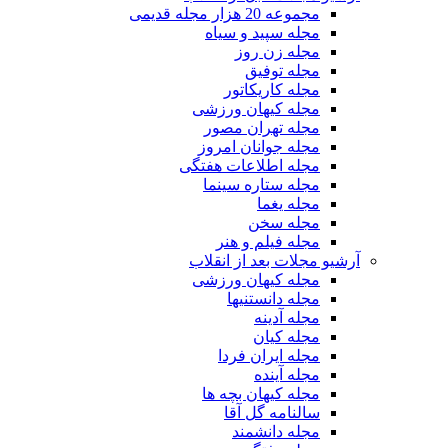
مجموعه 20 هزار مجله قدیمی
مجله سپید و سیاه
مجله زن روز
مجله توفیق
مجله کاریکاتور
مجله کیهان ورزشی
مجله تهران مصور
مجله جوانان امروز
مجله اطلاعات هفتگی
مجله ستاره سینما
مجله یغما
مجله سخن
مجله فیلم و هنر
آرشیو مجلات بعد از انقلاب
مجله کیهان ورزشی
مجله دانستنیها
مجله آدینه
مجله کیان
مجله ایران فردا
مجله آینده
مجله کیهان بچه ها
سالنامه گل آقا
مجله دانشمند