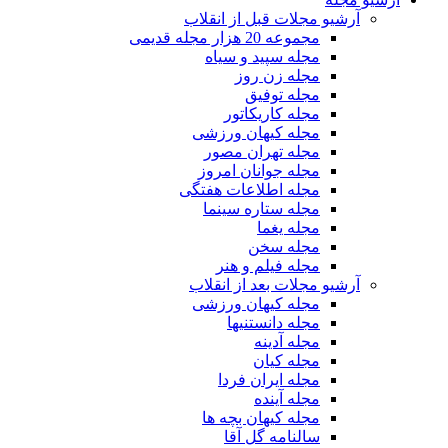
آرشیو مجلات قبل از انقلاب
مجموعه 20 هزار مجله قدیمی
مجله سپید و سیاه
مجله زن روز
مجله توفیق
مجله کاریکاتور
مجله کیهان ورزشی
مجله تهران مصور
مجله جوانان امروز
مجله اطلاعات هفتگی
مجله ستاره سینما
مجله یغما
مجله سخن
مجله فیلم و هنر
آرشیو مجلات بعد از انقلاب
مجله کیهان ورزشی
مجله دانستنیها
مجله آدینه
مجله کیان
مجله ایران فردا
مجله آینده
مجله کیهان بچه ها
سالنامه گل آقا