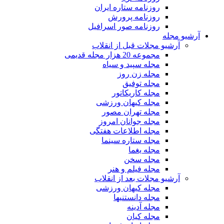
روزنامه ستاره ایران
روزنامه پرورش
روزنامه صور اسرافیل
آرشیو مجله
آرشیو مجلات قبل از انقلاب
مجموعه 20 هزار مجله قدیمی
مجله سپید و سیاه
مجله زن روز
مجله توفیق
مجله کاریکاتور
مجله کیهان ورزشی
مجله تهران مصور
مجله جوانان امروز
مجله اطلاعات هفتگی
مجله ستاره سینما
مجله یغما
مجله سخن
مجله فیلم و هنر
آرشیو مجلات بعد از انقلاب
مجله کیهان ورزشی
مجله دانستنیها
مجله آدینه
مجله کیان