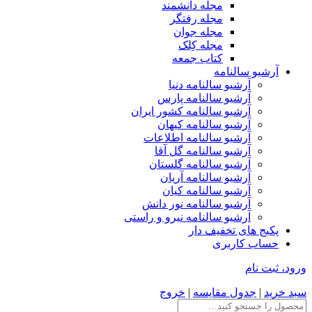
مجله دانشمند
مجله رفتگر
مجله جوان
مجله کِلک
کتاب جمعه
آرشیو سالنامه
آرشیو سالنامه دنیا
آرشیو سالنامه پارس
آرشیو سالنامه کشور ایران
آرشیو سالنامه کیهان
آرشیو سالنامه اطلاعات
آرشیو سالنامه گل آقا
آرشیو سالنامه گلستان
آرشیو سالنامه آریان
آرشیو سالنامه کیان
آرشیو سالنامه نور دانش
آرشیو سالنامه نیرو و راستی
پکیج های تخفیف دار
حساب کاربری
ورود، ثبت نام
سبد خرید
|
جدول مقایسه
|
خروج