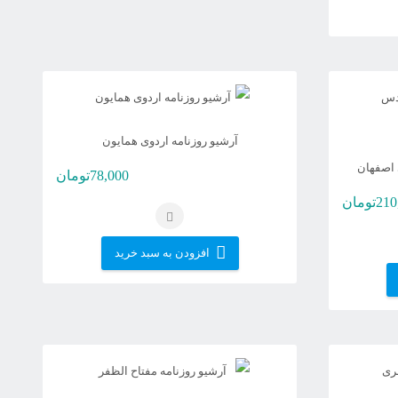
ن
صول
رای
اع
تلفی
آرشیو روزنامه اردوی همایون
د.
 اصفهان
78,000
تومان
نه
210
تومان
کن
افزودن به سبد خرید
ت
حه
صول
تخاب