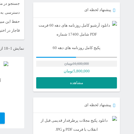
جستجو در متو
پیشنهاد لحظه ای
دسترسی به
حفظ این میر
قاجار در اخت
پکیج کامل روزنامه های دهه 60
نمایش 1–18 از 122 نتیجه
16,600,000
تومان
5,800,000
تومان
آ
مشاهده
پیشنهاد لحظه ای