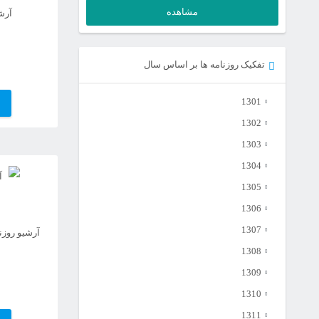
اصلی
قیمت
مشاهده
آرش
فعلی
14,600,000تومان
بود.
5,850,000تومان
تفکیک روزنامه ها بر اساس سال
است.
1301
1302
1303
1304
1305
1306
1307
آرشیو روزنا
1308
1309
1310
1311