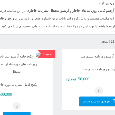
ن بپردازند.
آرشیو کامل روزنامه های قاجار
و
آرشیو دیجیتال نشریات قاجاری
در این سایت، فرصت
اث مکتوب هستیم و تلاش کرده ایم نایاب ترین شماره های روزنامه
ثریا
،
پرورش
و
قان
یار شما باشد. با تهیه این مجموعه ها، شما به اسناد دست اولی دسترسی پیدا می کنید که
مرتب‌سازی
بر
تخفیف!
اساس
جدیدترین
رشیو روزنامه نسیم صبا
156,000
تومان
پکیج کامل نشریات دوره قاج
500,000
افزودن به سبد خرید