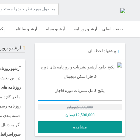
صفحه اصلی
آرشیو روزنامه
آرشیو مجله
آرشیو سالنامه
پکی
آرشیو روزن
پیشنهاد لحظه ای
آرشیو روزنام
در این بخش،
روزنامه های 
پکیج کامل نشریات دوره قاجار
ما در کاژه 
روزنامه رسم
27,000,000
تومان
12,500,000
تومان
دسته بندی مو
اگر به دنبال
مشاهده
صوراسرافیل