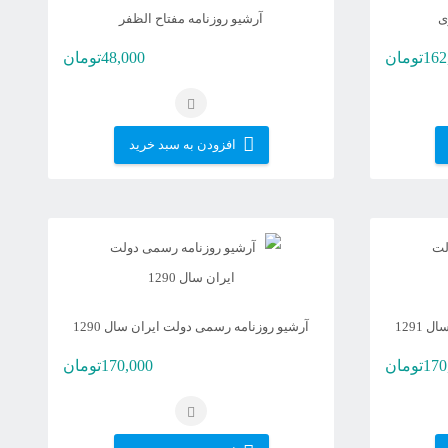
ند
ی
آرشیو روزنامه مفتاح الظفر
162
تومان
48,000
تومان
افزودن به سبد خرید
1291
آرشیو روزنامه رسمی دولت ایران سال 1290
170
تومان
170,000
تومان