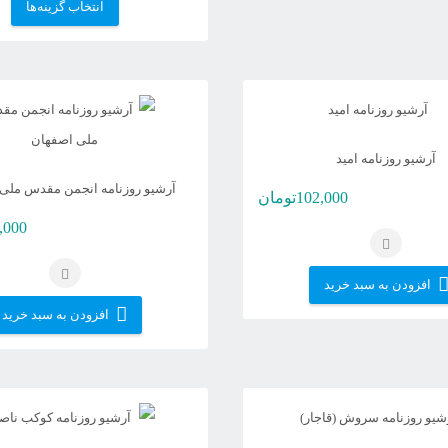
ای
انتخاب گزینه‌ها
مح
دا
انو
مخ
می
آرشیو روزنامه امید
باش
آرشیو روزنامه انجمن مقدس ملی
102,000
تومان
گزی
,000
ها
مم
افزودن به سبد خرید
اس
افزودن به سبد خرید
در
صف
مح
ان