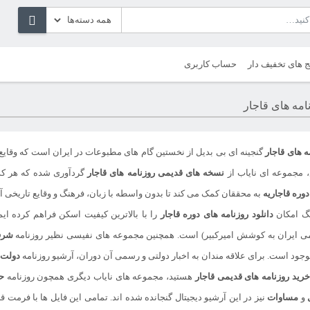
ج های تخفیف دار
حساب کاربری
امه های قاجار
ه های قاجار
گنجینه ای بی بدیل از نخستین گام های مطبوعات در ایران است که وقایع 
 مجموعه ای نایاب از
نسخه های قدیمی روزنامه های قاجار
گردآوری شده که هر کد
دوره قاجاریه
به محققان کمک می کند تا بدون واسطه با زبان، فرهنگ و وقایع تاریخی آ
مگ امکان
دانلود روزنامه های دوره قاجار
را با بالاترین کیفیت اسکن فراهم کرده ای
ی ایران به کوشش امیرکبیر) است. همچنین مجموعه های نفیسی نظیر روزنامه
شر
جود است. برای علاقه مندان به اخبار دولتی و رسمی آن دوران، آرشیو روزنامه
دولت 
خرید روزنامه های قدیمی قاجار
هستید، مجموعه های نایاب دیگری همچون روزنامه
ح
و
مساوات
نیز در این آرشیو دیجیتال گنجانده شده اند. تمامی این فایل ها با فرمت ق