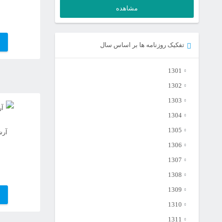
اصلی
قیمت
مشاهده
فعلی
14,600,000تومان
بود.
5,850,000تومان
تفکیک روزنامه ها بر اساس سال
است.
1301
1302
1303
1304
1305
آرش
1306
1307
1308
1309
1310
1311