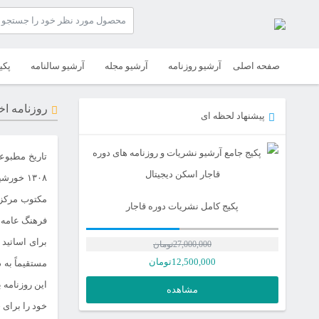
صفحه اصلی
آرشیو روزنامه
آرشیو مجله
آرشیو سالنامه
پکی
روزنامه اخ
پیشنهاد لحظه ای
تاریخ مطبوع
۱۳۰۸ خورشیدی در اصفهان و به همت چهره برجسته فرهنگی،
پکیج کامل نشریات دوره قاجار
فرهنگ عامه 
برای اساتید
27,000,000
تومان
12,500,000
تومان
مستقیماً به
این روزنامه 
مشاهده
خود را برای 