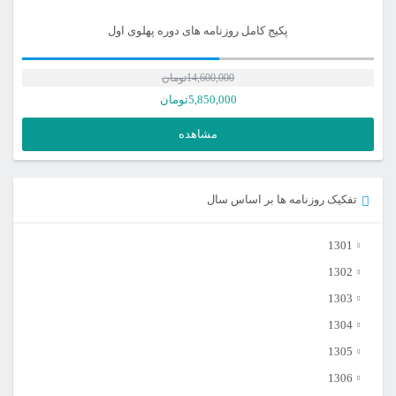
پکیج کامل روزنامه های دوره پهلوی اول
14,600,000
تومان
قیمت
5,850,000
تومان
اصلی
قیمت
مشاهده
فعلی
14,600,000تومان
بود.
5,850,000تومان
تفکیک روزنامه ها بر اساس سال
است.
1301
1302
1303
1304
1305
1306