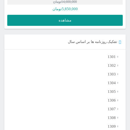
14,600,000
تومان
قیمت
5,850,000
تومان
اصلی
قیمت
مشاهده
فعلی
14,600,000تومان
بود.
5,850,000تومان
تفکیک روزنامه ها بر اساس سال
است.
1301
1302
1303
1304
1305
1306
1307
1308
1309