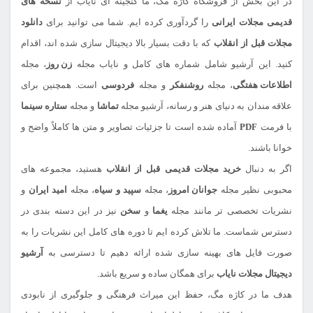
در این بخش از فروشگاه کاژه مگ، ما گنجینه ای نایاب از
نسخه های
قدیمی مجلات ایرانی
را گردآوری کرده ایم. شما می توانید برای
دانلود
مجلات قبل از انقلاب
که با دقت بسیار بالا دیجیتال سازی شده اند، اقدام
کنید. این آرشیو شامل شماره های کامل و نایاب مجله
زن روز
، مجله
اطلاعات هفتگی
، مجله
روشنفکر
و مجله
فردوسی
است. همچنین برای
علاقه مندان به دنیای هنر و رسانه، آرشیو مجله
تماشا
و مجله
ستاره سینما
با فرمت
PDF
آماده شده است تا جزئیات تصاویر و متن ها کاملاً واضح و
خوانا باشند.
اگر به دنبال
خرید مجلات قدیمی قبل از انقلاب
هستید، مجموعه های
محبوبی نظیر مجله
جوانان امروز
، مجله
سپید و سیاه
، مجله
امید ایران
و
نشریات تخصصی تر مانند مجله
یغما
و
سخن
نیز در این دسته بندی در
دسترس شماست. ما تلاش کرده ایم تا دوره های کامل این نشریات را به
صورت فایل های بهینه سازی شده ارائه دهیم تا دسترسی به
آرشیو
دیجیتال مجلات نایاب
برای همگان ساده و سریع باشد.
هدف ما در کاژه مگ، حفظ این میراث فرهنگی و جلوگیری از نابودی