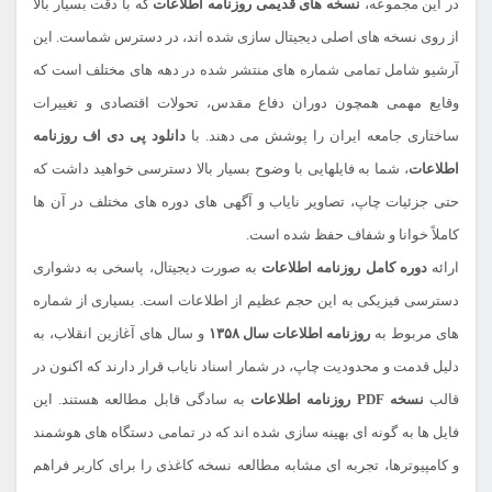
در این مجموعه،
نسخه های قدیمی روزنامه اطلاعات
که با دقت بسیار بالا
از روی نسخه های اصلی دیجیتال سازی شده اند، در دسترس شماست. این
آرشیو شامل تمامی شماره های منتشر شده در دهه های مختلف است که
وقایع مهمی همچون دوران دفاع مقدس، تحولات اقتصادی و تغییرات
ساختاری جامعه ایران را پوشش می دهند. با
دانلود پی دی اف روزنامه
اطلاعات
، شما به فایلهایی با وضوح بسیار بالا دسترسی خواهید داشت که
حتی جزئیات چاپ، تصاویر نایاب و آگهی های دوره های مختلف در آن ها
کاملاً خوانا و شفاف حفظ شده است.
ارائه
دوره کامل روزنامه اطلاعات
به صورت دیجیتال، پاسخی به دشواری
دسترسی فیزیکی به این حجم عظیم از اطلاعات است. بسیاری از شماره
های مربوط به
روزنامه اطلاعات سال ۱۳۵۸
و سال های آغازین انقلاب، به
دلیل قدمت و محدودیت چاپ، در شمار اسناد نایاب قرار دارند که اکنون در
قالب
نسخه PDF روزنامه اطلاعات
به سادگی قابل مطالعه هستند. این
فایل ها به گونه ای بهینه سازی شده اند که در تمامی دستگاه های هوشمند
و کامپیوترها، تجربه ای مشابه مطالعه نسخه کاغذی را برای کاربر فراهم