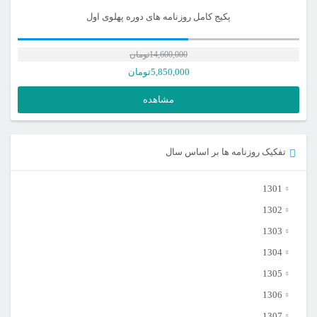
پکیج کامل روزنامه های دوره پهلوی اول
14,600,000
تومان
قیمت
5,850,000
تومان
اصلی
قیمت
مشاهده
فعلی
14,600,000تومان
بود.
5,850,000تومان
تفکیک روزنامه ها بر اساس سال
است.
1301
1302
1303
1304
1305
1306
1307