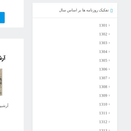
بود.
5,850,000تومان
تفکیک روزنامه ها بر اساس سال
است.
1301
1302
1303
1304
1305
1306
1307
1308
1309
1310
آرشیو 
1311
1312
1313