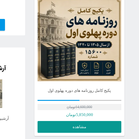
پکیج کامل روزنامه های دوره پهلوی اول
14,600,000
تومان
قیمت
5,850,000
تومان
آرشیو 
اصلی
قیمت
مشاهده
فعلی
14,600,000تومان