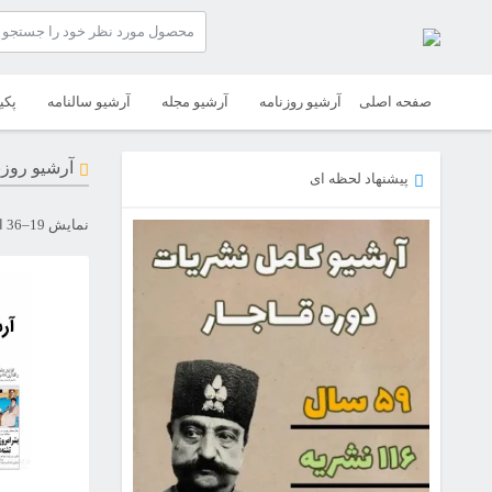
صفحه اصلی
آرشیو روزنامه
آرشیو مجله
آرشیو سالنامه
پکی
آرشیو روزن
پیشنهاد لحظه ای
نمایش 19–36 از 42 نتیجه