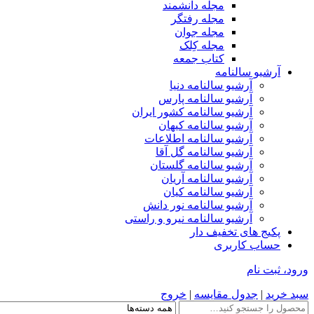
مجله دانشمند
مجله رفتگر
مجله جوان
مجله کِلک
کتاب جمعه
آرشیو سالنامه
آرشیو سالنامه دنیا
آرشیو سالنامه پارس
آرشیو سالنامه کشور ایران
آرشیو سالنامه کیهان
آرشیو سالنامه اطلاعات
آرشیو سالنامه گل آقا
آرشیو سالنامه گلستان
آرشیو سالنامه آریان
آرشیو سالنامه کیان
آرشیو سالنامه نور دانش
آرشیو سالنامه نیرو و راستی
پکیج های تخفیف دار
حساب کاربری
ورود، ثبت نام
سبد خرید
|
جدول مقایسه
|
خروج