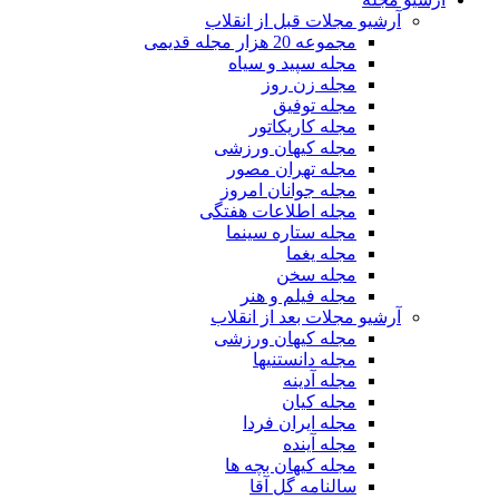
آرشیو مجلات قبل از انقلاب
مجموعه 20 هزار مجله قدیمی
مجله سپید و سیاه
مجله زن روز
مجله توفیق
مجله کاریکاتور
مجله کیهان ورزشی
مجله تهران مصور
مجله جوانان امروز
مجله اطلاعات هفتگی
مجله ستاره سینما
مجله یغما
مجله سخن
مجله فیلم و هنر
آرشیو مجلات بعد از انقلاب
مجله کیهان ورزشی
مجله دانستنیها
مجله آدینه
مجله کیان
مجله ایران فردا
مجله آینده
مجله کیهان بچه ها
سالنامه گل آقا