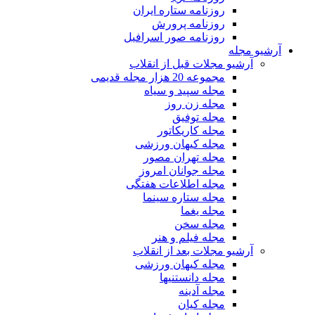
روزنامه ستاره ایران
روزنامه پرورش
روزنامه صور اسرافیل
آرشیو مجله
آرشیو مجلات قبل از انقلاب
مجموعه 20 هزار مجله قدیمی
مجله سپید و سیاه
مجله زن روز
مجله توفیق
مجله کاریکاتور
مجله کیهان ورزشی
مجله تهران مصور
مجله جوانان امروز
مجله اطلاعات هفتگی
مجله ستاره سینما
مجله یغما
مجله سخن
مجله فیلم و هنر
آرشیو مجلات بعد از انقلاب
مجله کیهان ورزشی
مجله دانستنیها
مجله آدینه
مجله کیان