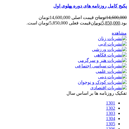
پکیج کامل روزنامه های دوره پهلوی اول
14,600,000
تومان
قیمت اصلی 14,600,000تومان
بود.
5,850,000
تومان
قیمت فعلی 5,850,000تومان است.
مشاهده
تفکیک روزنامه ها بر اساس سال
1301
1302
1303
1304
1305
1306