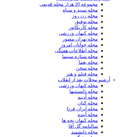
مجموعه 20 هزار مجله قدیمی
مجله سپید و سیاه
مجله زن روز
مجله توفیق
مجله کاریکاتور
مجله کیهان ورزشی
مجله تهران مصور
مجله جوانان امروز
مجله اطلاعات هفتگی
مجله ستاره سینما
مجله یغما
مجله سخن
مجله فیلم و هنر
آرشیو مجلات بعد از انقلاب
مجله کیهان ورزشی
مجله دانستنیها
مجله آدینه
مجله کیان
مجله ایران فردا
مجله آینده
مجله کیهان بچه ها
سالنامه گل آقا
مجله دانشمند