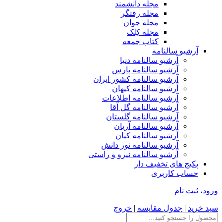
مجله دانشمند
مجله رفتگر
مجله جوان
مجله کِلک
کتاب جمعه
آرشیو سالنامه
آرشیو سالنامه دنیا
آرشیو سالنامه پارس
آرشیو سالنامه کشور ایران
آرشیو سالنامه کیهان
آرشیو سالنامه اطلاعات
آرشیو سالنامه گل آقا
آرشیو سالنامه گلستان
آرشیو سالنامه آریان
آرشیو سالنامه کیان
آرشیو سالنامه نور دانش
آرشیو سالنامه نیرو و راستی
پکیج های تخفیف دار
حساب کاربری
ورود، ثبت نام
سبد خرید
|
جدول مقایسه
|
خروج