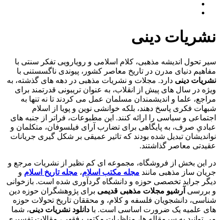
نشریات دینی
سیر تحول اندیشه مذهبی، کلام اسلامی و رویارویی تفکر سنتی با
مفاهیم دنیای مدرن در تاریخ معاصر کشور، پیوندی ناگسستنی با
نشریات دینی
دارد. مجلات و نشریات مذهبی در دهه های گذشته، به
ویژه در سال های پیش از انقلاب، به عنوان تریبونی قدرتمند برای
مراجع، علما و اندیشمندان مسلمان عمل می کردند تا نه تنها به
شبهات فکری پاسخ دهند، بلکه خوانشی نوین و پویا از اسلام
اجتماعی و سیاسی را ارائه کنند. این مطبوعات، فراتر از جنبه های
عبادیِ صرف، به پایگاهی برای تضارب آرای فیلسوفان، متکلمان و
نواندیشان تبدیل شده بودند که تاثیر عمیقی بر شکل گیری جریانات
عقیدتی معاصر گذاشتند.
در این بخش از فروشگاه، مجموعه ای کم نظیر از نشریات مرجع و
جریان ساز مذهبی مانند
مجله مکتب اسلام
،
مجله تاریخ اسلام
و
دیگر جراید تخصصی حوزه و دانشگاه گردآوری شده است. بازخوانی
و بررسی
آرشیو مجلات مذهبی قدیمی
برای پژوهشگران حوزه دین
شناسی، دانشجویان فلسفه و کلام، و محققان تاریخ تحولات حوزه
های علمیه یک ضرورت اساسی است. با
دانلود نشریات دینی
، شما
می توانید به سرمقاله ها، مناظرات مکتوب فقهی، مقالات تفسیری