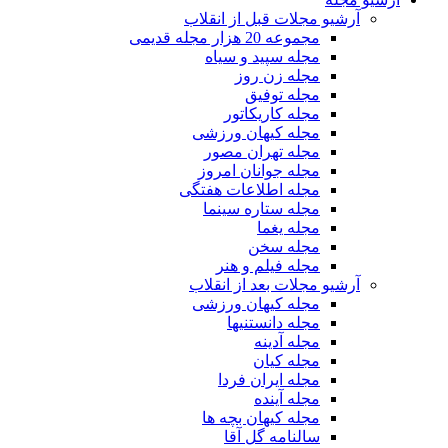
آرشیو مجلات قبل از انقلاب
مجموعه 20 هزار مجله قدیمی
مجله سپید و سیاه
مجله زن روز
مجله توفیق
مجله کاریکاتور
مجله کیهان ورزشی
مجله تهران مصور
مجله جوانان امروز
مجله اطلاعات هفتگی
مجله ستاره سینما
مجله یغما
مجله سخن
مجله فیلم و هنر
آرشیو مجلات بعد از انقلاب
مجله کیهان ورزشی
مجله دانستنیها
مجله آدینه
مجله کیان
مجله ایران فردا
مجله آینده
مجله کیهان بچه ها
سالنامه گل آقا