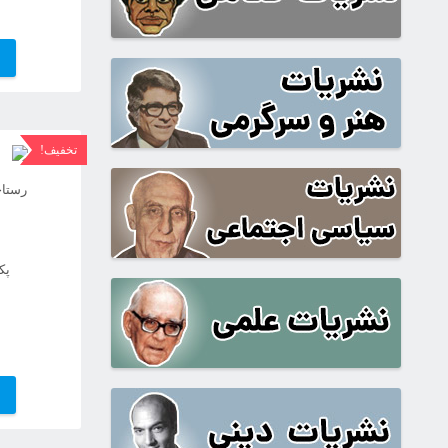
تخفیف!
پک