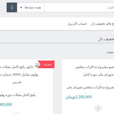
ج های تخفیف دار
حساب کاربری
خفیف دار
مرتب‌سازی
بر
تخفیف!
اساس
جدیدترین
مشروح مذاکرات مجلس شورای ملی
پکیج کامل مجلات دوره پهل
قیمت
قیمت
2,200,000
تومان
اصلی
فعلی
000,000
4,560,000تومان
2,200,000تومان