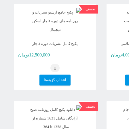
تخاب
انتخاب
اع
تخفیف!
ند
شوند
تلفی
د.
نه
لامی
پکیج کامل نشریات دوره قاجار
قیمت
4,0
تومان
12,500,000
تومان
کن
فعلی
ت
8,350,000تومان
4,000,000تومان
این
انتخاب گزینه‌ها
است.
حه
محصول
صول
دارای
تخاب
انواع
تخفیف!
ند
مختلفی
می