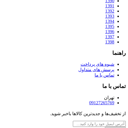
1390
1391
1392
1393
1394
1395
1396
1397
1398
راهنما
شیوه های پرداخت
پرسش های متداول
تماس با ما
تماس با ما
تهران
09127265769
از تخفیف‌ها و جدیدترین‌ کالاها باخبر شوید.