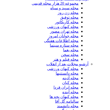
مجموعه 20 هزار مجله قدیمی
مجله سپید و سیاه
مجله زن روز
مجله توفیق
مجله کاریکاتور
مجله کیهان ورزشی
مجله تهران مصور
مجله جوانان امروز
مجله اطلاعات هفتگی
مجله ستاره سینما
مجله یغما
مجله سخن
مجله فیلم و هنر
آرشیو مجلات بعد از انقلاب
مجله کیهان ورزشی
مجله دانستنیها
مجله آدینه
مجله کیان
مجله ایران فردا
مجله آینده
مجله کیهان بچه ها
سالنامه گل آقا
مجله دانشمند