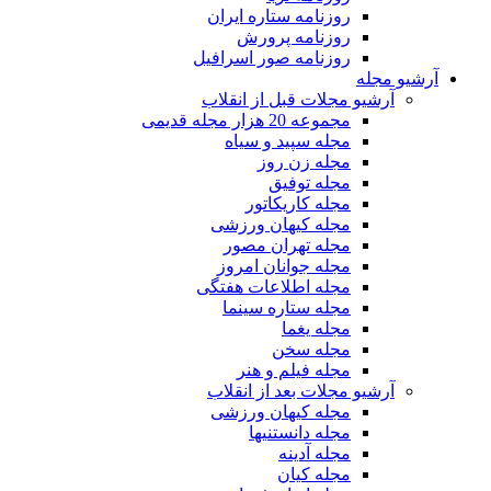
روزنامه ستاره ایران
روزنامه پرورش
روزنامه صور اسرافیل
آرشیو مجله
آرشیو مجلات قبل از انقلاب
مجموعه 20 هزار مجله قدیمی
مجله سپید و سیاه
مجله زن روز
مجله توفیق
مجله کاریکاتور
مجله کیهان ورزشی
مجله تهران مصور
مجله جوانان امروز
مجله اطلاعات هفتگی
مجله ستاره سینما
مجله یغما
مجله سخن
مجله فیلم و هنر
آرشیو مجلات بعد از انقلاب
مجله کیهان ورزشی
مجله دانستنیها
مجله آدینه
مجله کیان