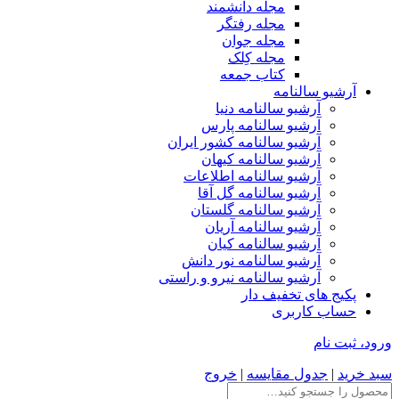
مجله دانشمند
مجله رفتگر
مجله جوان
مجله کِلک
کتاب جمعه
آرشیو سالنامه
آرشیو سالنامه دنیا
آرشیو سالنامه پارس
آرشیو سالنامه کشور ایران
آرشیو سالنامه کیهان
آرشیو سالنامه اطلاعات
آرشیو سالنامه گل آقا
آرشیو سالنامه گلستان
آرشیو سالنامه آریان
آرشیو سالنامه کیان
آرشیو سالنامه نور دانش
آرشیو سالنامه نیرو و راستی
پکیج های تخفیف دار
حساب کاربری
ورود، ثبت نام
سبد خرید
|
جدول مقایسه
|
خروج