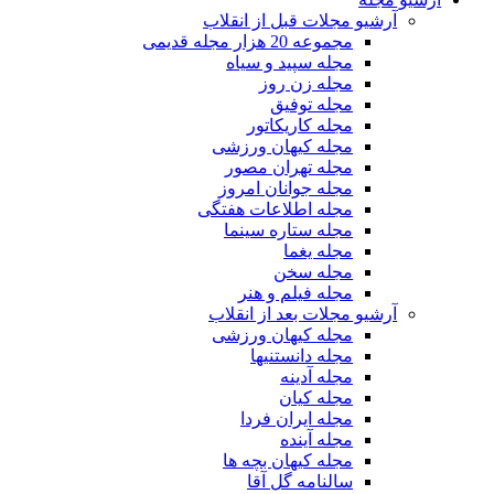
آرشیو مجلات قبل از انقلاب
مجموعه 20 هزار مجله قدیمی
مجله سپید و سیاه
مجله زن روز
مجله توفیق
مجله کاریکاتور
مجله کیهان ورزشی
مجله تهران مصور
مجله جوانان امروز
مجله اطلاعات هفتگی
مجله ستاره سینما
مجله یغما
مجله سخن
مجله فیلم و هنر
آرشیو مجلات بعد از انقلاب
مجله کیهان ورزشی
مجله دانستنیها
مجله آدینه
مجله کیان
مجله ایران فردا
مجله آینده
مجله کیهان بچه ها
سالنامه گل آقا