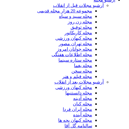
آرشیو مجلات قبل از انقلاب
مجموعه 20 هزار مجله قدیمی
مجله سپید و سیاه
مجله زن روز
مجله توفیق
مجله کاریکاتور
مجله کیهان ورزشی
مجله تهران مصور
مجله جوانان امروز
مجله اطلاعات هفتگی
مجله ستاره سینما
مجله یغما
مجله سخن
مجله فیلم و هنر
آرشیو مجلات بعد از انقلاب
مجله کیهان ورزشی
مجله دانستنیها
مجله آدینه
مجله کیان
مجله ایران فردا
مجله آینده
مجله کیهان بچه ها
سالنامه گل آقا