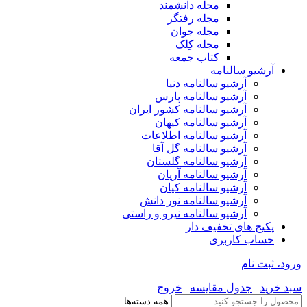
مجله دانشمند
مجله رفتگر
مجله جوان
مجله کِلک
کتاب جمعه
آرشیو سالنامه
آرشیو سالنامه دنیا
آرشیو سالنامه پارس
آرشیو سالنامه کشور ایران
آرشیو سالنامه کیهان
آرشیو سالنامه اطلاعات
آرشیو سالنامه گل آقا
آرشیو سالنامه گلستان
آرشیو سالنامه آریان
آرشیو سالنامه کیان
آرشیو سالنامه نور دانش
آرشیو سالنامه نیرو و راستی
پکیج های تخفیف دار
حساب کاربری
ورود، ثبت نام
سبد خرید
|
جدول مقایسه
|
خروج