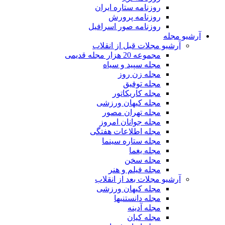
روزنامه ستاره ایران
روزنامه پرورش
روزنامه صور اسرافیل
آرشیو مجله
آرشیو مجلات قبل از انقلاب
مجموعه 20 هزار مجله قدیمی
مجله سپید و سیاه
مجله زن روز
مجله توفیق
مجله کاریکاتور
مجله کیهان ورزشی
مجله تهران مصور
مجله جوانان امروز
مجله اطلاعات هفتگی
مجله ستاره سینما
مجله یغما
مجله سخن
مجله فیلم و هنر
آرشیو مجلات بعد از انقلاب
مجله کیهان ورزشی
مجله دانستنیها
مجله آدینه
مجله کیان