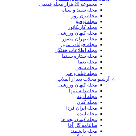
مجموعه 20 هزار مجله قدیمی
مجله سپید و سیاه
مجله زن روز
مجله توفیق
مجله کاریکاتور
مجله کیهان ورزشی
مجله تهران مصور
مجله جوانان امروز
مجله اطلاعات هفتگی
مجله ستاره سینما
مجله یغما
مجله سخن
مجله فیلم و هنر
آرشیو مجلات بعد از انقلاب
مجله کیهان ورزشی
مجله دانستنیها
مجله آدینه
مجله کیان
مجله ایران فردا
مجله آینده
مجله کیهان بچه ها
سالنامه گل آقا
مجله دانشمند