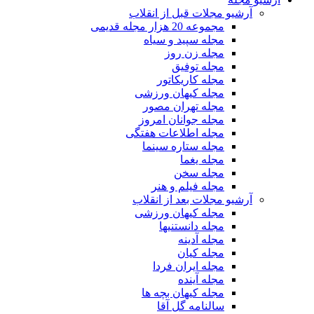
آرشیو مجلات قبل از انقلاب
مجموعه 20 هزار مجله قدیمی
مجله سپید و سیاه
مجله زن روز
مجله توفیق
مجله کاریکاتور
مجله کیهان ورزشی
مجله تهران مصور
مجله جوانان امروز
مجله اطلاعات هفتگی
مجله ستاره سینما
مجله یغما
مجله سخن
مجله فیلم و هنر
آرشیو مجلات بعد از انقلاب
مجله کیهان ورزشی
مجله دانستنیها
مجله آدینه
مجله کیان
مجله ایران فردا
مجله آینده
مجله کیهان بچه ها
سالنامه گل آقا