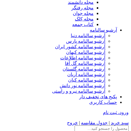
مجله دانشمند
مجله رفتگر
مجله جوان
مجله کِلک
کتاب جمعه
آرشیو سالنامه
آرشیو سالنامه دنیا
آرشیو سالنامه پارس
آرشیو سالنامه کشور ایران
آرشیو سالنامه کیهان
آرشیو سالنامه اطلاعات
آرشیو سالنامه گل آقا
آرشیو سالنامه گلستان
آرشیو سالنامه آریان
آرشیو سالنامه کیان
آرشیو سالنامه نور دانش
آرشیو سالنامه نیرو و راستی
پکیج های تخفیف دار
حساب کاربری
ورود، ثبت نام
سبد خرید
|
جدول مقایسه
|
خروج