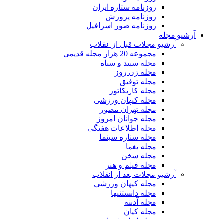
روزنامه ستاره ایران
روزنامه پرورش
روزنامه صور اسرافیل
آرشیو مجله
آرشیو مجلات قبل از انقلاب
مجموعه 20 هزار مجله قدیمی
مجله سپید و سیاه
مجله زن روز
مجله توفیق
مجله کاریکاتور
مجله کیهان ورزشی
مجله تهران مصور
مجله جوانان امروز
مجله اطلاعات هفتگی
مجله ستاره سینما
مجله یغما
مجله سخن
مجله فیلم و هنر
آرشیو مجلات بعد از انقلاب
مجله کیهان ورزشی
مجله دانستنیها
مجله آدینه
مجله کیان