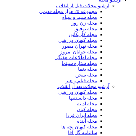
آرشیو مجلات قبل از انقلاب
مجموعه 20 هزار مجله قدیمی
مجله سپید و سیاه
مجله زن روز
مجله توفیق
مجله کاریکاتور
مجله کیهان ورزشی
مجله تهران مصور
مجله جوانان امروز
مجله اطلاعات هفتگی
مجله ستاره سینما
مجله یغما
مجله سخن
مجله فیلم و هنر
آرشیو مجلات بعد از انقلاب
مجله کیهان ورزشی
مجله دانستنیها
مجله آدینه
مجله کیان
مجله ایران فردا
مجله آینده
مجله کیهان بچه ها
سالنامه گل آقا