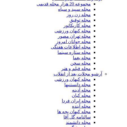
مجموعه 20 هزار مجله قدیمی
مجله سپید و سیاه
مجله زن روز
مجله توفیق
مجله کاریکاتور
مجله کیهان ورزشی
مجله تهران مصور
مجله جوانان امروز
مجله اطلاعات هفتگی
مجله ستاره سینما
مجله یغما
مجله سخن
مجله فیلم و هنر
آرشیو مجلات بعد از انقلاب
مجله کیهان ورزشی
مجله دانستنیها
مجله آدینه
مجله کیان
مجله ایران فردا
مجله آینده
مجله کیهان بچه ها
سالنامه گل آقا
مجله دانشمند