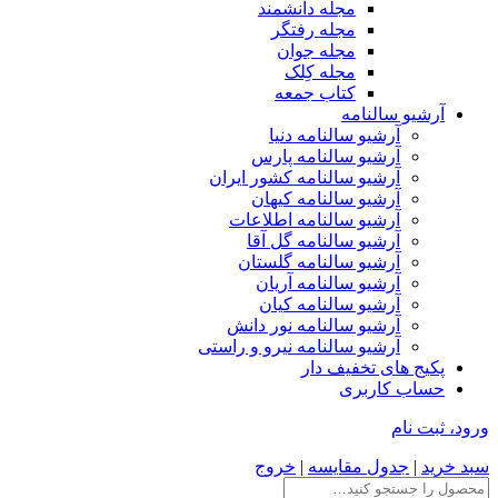
مجله دانشمند
مجله رفتگر
مجله جوان
مجله کِلک
کتاب جمعه
آرشیو سالنامه
آرشیو سالنامه دنیا
آرشیو سالنامه پارس
آرشیو سالنامه کشور ایران
آرشیو سالنامه کیهان
آرشیو سالنامه اطلاعات
آرشیو سالنامه گل آقا
آرشیو سالنامه گلستان
آرشیو سالنامه آریان
آرشیو سالنامه کیان
آرشیو سالنامه نور دانش
آرشیو سالنامه نیرو و راستی
پکیج های تخفیف دار
حساب کاربری
ورود، ثبت نام
سبد خرید
|
جدول مقایسه
|
خروج