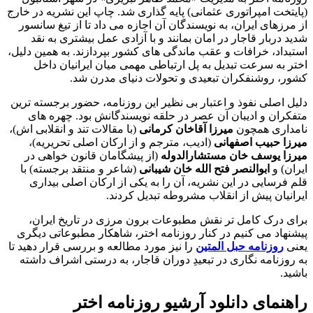
(پایتخت امپراتوری عثمانی) پایه گذاری شد. چاپ این نشریه در خارج
از مرزهای ایران، به نویسندگان آن اجازه می داد تا از تیغ سانسور
شدید دربار قاجار در امان بمانند و با آزادی عمل بیشتری به نقد
استبداد، خرافات و عقب ماندگی های کشور بپردازند. به همین دلیل،
اختر به سرعت تبدیل به پل ارتباطی مهمی میان ایرانیان داخل
کشور، روشنفکران تبعیدی و تحولات دنیای مدرن شد.
دلیل اصلی نفوذ و اعتبار بی نظیر این روزنامه، حضور برجسته ترین
متفکران و ادیبان آن عصر در حلقه نویسندگانش بود. چهره های
نامداری همچون
میرزا آقاخان کرمانی
(با مقالات تند و انقلابی اش)،
میرزا حبیب اصفهانی
(ادیب، مترجم و از ارکان اصلی تحریریه)،
میرزا یوسف خان مستشارالدوله
(از پیشگامان قانون خواهی در
ایران) و
ابوالنصر فتح الله خان شیبانی
(شاعر و منتقد برجسته) با
قلم فرسایی در این نشریه، آن را به یکی از ارکان اصلی بیداری
ایرانیان پیش از انقلاب مشروطه تبدیل کردند.
برای درک کامل تر نقش مطبوعات برون مرزی در تاریخ ایران،
پیشنهاد می کنیم در کنار روزنامه اختر، شاهکار مطبوعاتی دیگری
یعنی
روزنامه حبل المتین
را نیز مورد مطالعه و بررسی قرار دهید تا
به روزنامه نگاری در تبعیدِ دوران قاجار، به درستی اشراف داشته
باشید.
راهنمای دانلود آرشیو روزنامه اختر