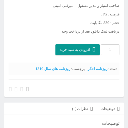
صاحب امتیاز و مدیر مسئول : امیرقلی امینی
فرمت : JPG
حجم : 830 مگابایت
دریافت لینک دانلود بعد از پرداخت وجه
آرشیو
افزودن به سبد خرید
روزنامه
اخگر
دسته:
روزنامه اخگر
برچسب:
روزنامه های سال 1310
سال
سوم
عدد
توضیحات
نظرات (1)
توضیحات