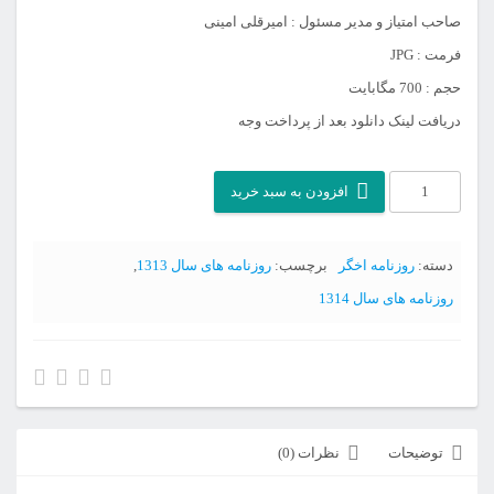
صاحب امتیاز و مدیر مسئول : امیرقلی امینی
فرمت : JPG
حجم : 700 مگابایت
دریافت لینک دانلود بعد از پرداخت وجه
آرشیو
افزودن به سبد خرید
روزنامه
اخگر
دسته:
روزنامه اخگر
برچسب:
روزنامه های سال 1313
,
سال
روزنامه های سال 1314
هفتم
عدد
توضیحات
نظرات (0)