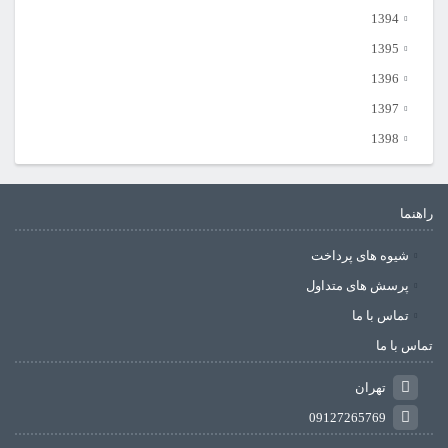
1394
1395
1396
1397
1398
راهنما
شیوه های پرداخت
پرسش های متداول
تماس با ما
تماس با ما
تهران
09127265769