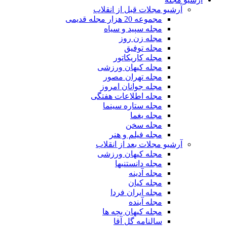
آرشیو مجلات قبل از انقلاب
مجموعه 20 هزار مجله قدیمی
مجله سپید و سیاه
مجله زن روز
مجله توفیق
مجله کاریکاتور
مجله کیهان ورزشی
مجله تهران مصور
مجله جوانان امروز
مجله اطلاعات هفتگی
مجله ستاره سینما
مجله یغما
مجله سخن
مجله فیلم و هنر
آرشیو مجلات بعد از انقلاب
مجله کیهان ورزشی
مجله دانستنیها
مجله آدینه
مجله کیان
مجله ایران فردا
مجله آینده
مجله کیهان بچه ها
سالنامه گل آقا