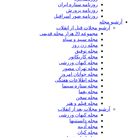
روزنامه ستاره ایران
روزنامه پرورش
روزنامه صور اسرافیل
آرشیو مجله
آرشیو مجلات قبل از انقلاب
مجموعه 20 هزار مجله قدیمی
مجله سپید و سیاه
مجله زن روز
مجله توفیق
مجله کاریکاتور
مجله کیهان ورزشی
مجله تهران مصور
مجله جوانان امروز
مجله اطلاعات هفتگی
مجله ستاره سینما
مجله یغما
مجله سخن
مجله فیلم و هنر
آرشیو مجلات بعد از انقلاب
مجله کیهان ورزشی
مجله دانستنیها
مجله آدینه
مجله کیان