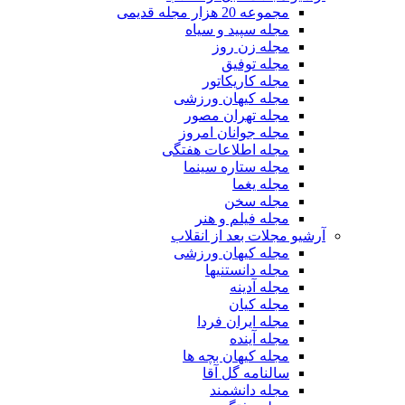
مجموعه 20 هزار مجله قدیمی
مجله سپید و سیاه
مجله زن روز
مجله توفیق
مجله کاریکاتور
مجله کیهان ورزشی
مجله تهران مصور
مجله جوانان امروز
مجله اطلاعات هفتگی
مجله ستاره سینما
مجله یغما
مجله سخن
مجله فیلم و هنر
آرشیو مجلات بعد از انقلاب
مجله کیهان ورزشی
مجله دانستنیها
مجله آدینه
مجله کیان
مجله ایران فردا
مجله آینده
مجله کیهان بچه ها
سالنامه گل آقا
مجله دانشمند