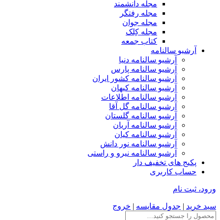
مجله دانشمند
مجله رفتگر
مجله جوان
مجله کِلک
کتاب جمعه
آرشیو سالنامه
آرشیو سالنامه دنیا
آرشیو سالنامه پارس
آرشیو سالنامه کشور ایران
آرشیو سالنامه کیهان
آرشیو سالنامه اطلاعات
آرشیو سالنامه گل آقا
آرشیو سالنامه گلستان
آرشیو سالنامه آریان
آرشیو سالنامه کیان
آرشیو سالنامه نور دانش
آرشیو سالنامه نیرو و راستی
پکیج های تخفیف دار
حساب کاربری
ورود، ثبت نام
سبد خرید
|
جدول مقایسه
|
خروج