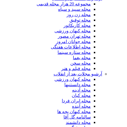
مجموعه 20 هزار مجله قدیمی
مجله سپید و سیاه
مجله زن روز
مجله توفیق
مجله کاریکاتور
مجله کیهان ورزشی
مجله تهران مصور
مجله جوانان امروز
مجله اطلاعات هفتگی
مجله ستاره سینما
مجله یغما
مجله سخن
مجله فیلم و هنر
آرشیو مجلات بعد از انقلاب
مجله کیهان ورزشی
مجله دانستنیها
مجله آدینه
مجله کیان
مجله ایران فردا
مجله آینده
مجله کیهان بچه ها
سالنامه گل آقا
مجله دانشمند