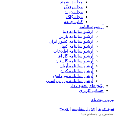
مجله دانشمند
مجله رفتگر
مجله جوان
مجله کِلک
کتاب جمعه
آرشیو سالنامه
آرشیو سالنامه دنیا
آرشیو سالنامه پارس
آرشیو سالنامه کشور ایران
آرشیو سالنامه کیهان
آرشیو سالنامه اطلاعات
آرشیو سالنامه گل آقا
آرشیو سالنامه گلستان
آرشیو سالنامه آریان
آرشیو سالنامه کیان
آرشیو سالنامه نور دانش
آرشیو سالنامه نیرو و راستی
پکیج های تخفیف دار
حساب کاربری
ورود، ثبت نام
سبد خرید
|
جدول مقایسه
|
خروج