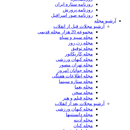
روزنامه ستاره ایران
روزنامه پرورش
روزنامه صور اسرافیل
آرشیو مجله
آرشیو مجلات قبل از انقلاب
مجموعه 20 هزار مجله قدیمی
مجله سپید و سیاه
مجله زن روز
مجله توفیق
مجله کاریکاتور
مجله کیهان ورزشی
مجله تهران مصور
مجله جوانان امروز
مجله اطلاعات هفتگی
مجله ستاره سینما
مجله یغما
مجله سخن
مجله فیلم و هنر
آرشیو مجلات بعد از انقلاب
مجله کیهان ورزشی
مجله دانستنیها
مجله آدینه
مجله کیان