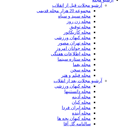
آرشیو مجلات قبل از انقلاب
مجموعه 20 هزار مجله قدیمی
مجله سپید و سیاه
مجله زن روز
مجله توفیق
مجله کاریکاتور
مجله کیهان ورزشی
مجله تهران مصور
مجله جوانان امروز
مجله اطلاعات هفتگی
مجله ستاره سینما
مجله یغما
مجله سخن
مجله فیلم و هنر
آرشیو مجلات بعد از انقلاب
مجله کیهان ورزشی
مجله دانستنیها
مجله آدینه
مجله کیان
مجله ایران فردا
مجله آینده
مجله کیهان بچه ها
سالنامه گل آقا