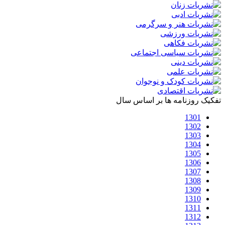
تفکیک روزنامه ها بر اساس سال
1301
1302
1303
1304
1305
1306
1307
1308
1309
1310
1311
1312