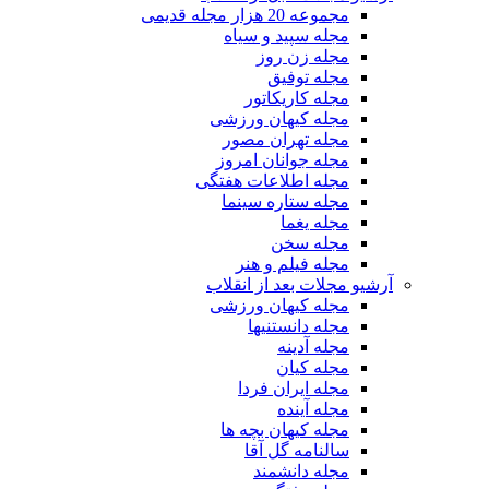
مجموعه 20 هزار مجله قدیمی
مجله سپید و سیاه
مجله زن روز
مجله توفیق
مجله کاریکاتور
مجله کیهان ورزشی
مجله تهران مصور
مجله جوانان امروز
مجله اطلاعات هفتگی
مجله ستاره سینما
مجله یغما
مجله سخن
مجله فیلم و هنر
آرشیو مجلات بعد از انقلاب
مجله کیهان ورزشی
مجله دانستنیها
مجله آدینه
مجله کیان
مجله ایران فردا
مجله آینده
مجله کیهان بچه ها
سالنامه گل آقا
مجله دانشمند