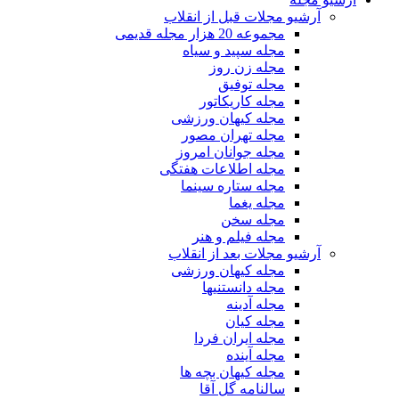
آرشیو مجلات قبل از انقلاب
مجموعه 20 هزار مجله قدیمی
مجله سپید و سیاه
مجله زن روز
مجله توفیق
مجله کاریکاتور
مجله کیهان ورزشی
مجله تهران مصور
مجله جوانان امروز
مجله اطلاعات هفتگی
مجله ستاره سینما
مجله یغما
مجله سخن
مجله فیلم و هنر
آرشیو مجلات بعد از انقلاب
مجله کیهان ورزشی
مجله دانستنیها
مجله آدینه
مجله کیان
مجله ایران فردا
مجله آینده
مجله کیهان بچه ها
سالنامه گل آقا