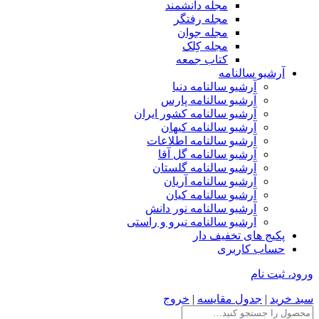
مجله دانشمند
مجله رفتگر
مجله جوان
مجله کِلک
کتاب جمعه
آرشیو سالنامه
آرشیو سالنامه دنیا
آرشیو سالنامه پارس
آرشیو سالنامه کشور ایران
آرشیو سالنامه کیهان
آرشیو سالنامه اطلاعات
آرشیو سالنامه گل آقا
آرشیو سالنامه گلستان
آرشیو سالنامه آریان
آرشیو سالنامه کیان
آرشیو سالنامه نور دانش
آرشیو سالنامه نیرو و راستی
پکیج های تخفیف دار
حساب کاربری
ورود، ثبت نام
سبد خرید
|
جدول مقایسه
|
خروج