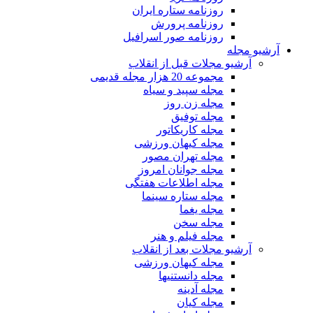
روزنامه ستاره ایران
روزنامه پرورش
روزنامه صور اسرافیل
آرشیو مجله
آرشیو مجلات قبل از انقلاب
مجموعه 20 هزار مجله قدیمی
مجله سپید و سیاه
مجله زن روز
مجله توفیق
مجله کاریکاتور
مجله کیهان ورزشی
مجله تهران مصور
مجله جوانان امروز
مجله اطلاعات هفتگی
مجله ستاره سینما
مجله یغما
مجله سخن
مجله فیلم و هنر
آرشیو مجلات بعد از انقلاب
مجله کیهان ورزشی
مجله دانستنیها
مجله آدینه
مجله کیان