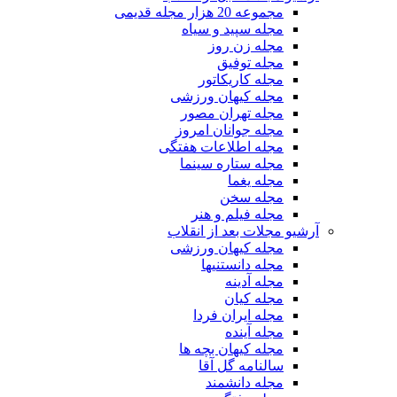
مجموعه 20 هزار مجله قدیمی
مجله سپید و سیاه
مجله زن روز
مجله توفیق
مجله کاریکاتور
مجله کیهان ورزشی
مجله تهران مصور
مجله جوانان امروز
مجله اطلاعات هفتگی
مجله ستاره سینما
مجله یغما
مجله سخن
مجله فیلم و هنر
آرشیو مجلات بعد از انقلاب
مجله کیهان ورزشی
مجله دانستنیها
مجله آدینه
مجله کیان
مجله ایران فردا
مجله آینده
مجله کیهان بچه ها
سالنامه گل آقا
مجله دانشمند