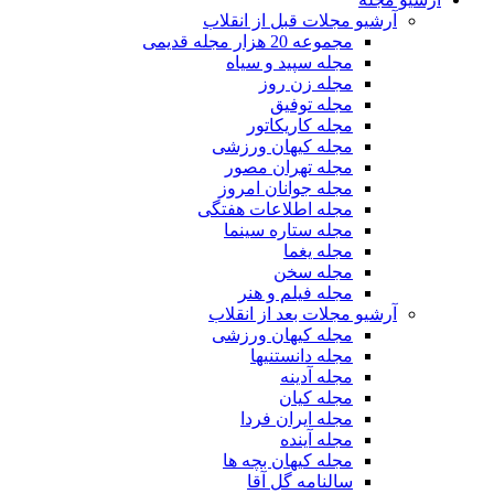
آرشیو مجلات قبل از انقلاب
مجموعه 20 هزار مجله قدیمی
مجله سپید و سیاه
مجله زن روز
مجله توفیق
مجله کاریکاتور
مجله کیهان ورزشی
مجله تهران مصور
مجله جوانان امروز
مجله اطلاعات هفتگی
مجله ستاره سینما
مجله یغما
مجله سخن
مجله فیلم و هنر
آرشیو مجلات بعد از انقلاب
مجله کیهان ورزشی
مجله دانستنیها
مجله آدینه
مجله کیان
مجله ایران فردا
مجله آینده
مجله کیهان بچه ها
سالنامه گل آقا