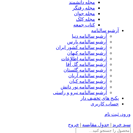
مجله دانشمند
مجله رفتگر
مجله جوان
مجله کِلک
کتاب جمعه
آرشیو سالنامه
آرشیو سالنامه دنیا
آرشیو سالنامه پارس
آرشیو سالنامه کشور ایران
آرشیو سالنامه کیهان
آرشیو سالنامه اطلاعات
آرشیو سالنامه گل آقا
آرشیو سالنامه گلستان
آرشیو سالنامه آریان
آرشیو سالنامه کیان
آرشیو سالنامه نور دانش
آرشیو سالنامه نیرو و راستی
پکیج های تخفیف دار
حساب کاربری
ورود، ثبت نام
سبد خرید
|
جدول مقایسه
|
خروج