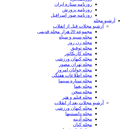
روزنامه ستاره ایران
روزنامه پرورش
روزنامه صور اسرافیل
آرشیو مجله
آرشیو مجلات قبل از انقلاب
مجموعه 20 هزار مجله قدیمی
مجله سپید و سیاه
مجله زن روز
مجله توفیق
مجله کاریکاتور
مجله کیهان ورزشی
مجله تهران مصور
مجله جوانان امروز
مجله اطلاعات هفتگی
مجله ستاره سینما
مجله یغما
مجله سخن
مجله فیلم و هنر
آرشیو مجلات بعد از انقلاب
مجله کیهان ورزشی
مجله دانستنیها
مجله آدینه
مجله کیان