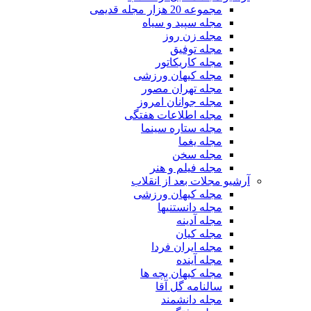
مجموعه 20 هزار مجله قدیمی
مجله سپید و سیاه
مجله زن روز
مجله توفیق
مجله کاریکاتور
مجله کیهان ورزشی
مجله تهران مصور
مجله جوانان امروز
مجله اطلاعات هفتگی
مجله ستاره سینما
مجله یغما
مجله سخن
مجله فیلم و هنر
آرشیو مجلات بعد از انقلاب
مجله کیهان ورزشی
مجله دانستنیها
مجله آدینه
مجله کیان
مجله ایران فردا
مجله آینده
مجله کیهان بچه ها
سالنامه گل آقا
مجله دانشمند