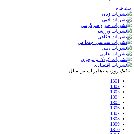
مشاهده
تفکیک روزنامه ها بر اساس سال
1301
1302
1303
1304
1305
1306
1307
1308
1309
1310