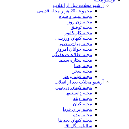
آرشیو مجلات قبل از انقلاب
مجموعه 20 هزار مجله قدیمی
مجله سپید و سیاه
مجله زن روز
مجله توفیق
مجله کاریکاتور
مجله کیهان ورزشی
مجله تهران مصور
مجله جوانان امروز
مجله اطلاعات هفتگی
مجله ستاره سینما
مجله یغما
مجله سخن
مجله فیلم و هنر
آرشیو مجلات بعد از انقلاب
مجله کیهان ورزشی
مجله دانستنیها
مجله آدینه
مجله کیان
مجله ایران فردا
مجله آینده
مجله کیهان بچه ها
سالنامه گل آقا