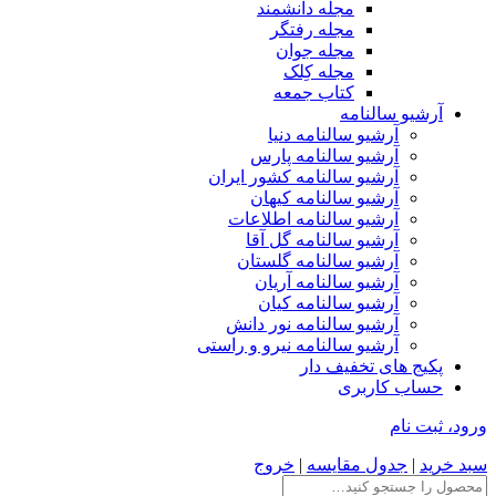
مجله دانشمند
مجله رفتگر
مجله جوان
مجله کِلک
کتاب جمعه
آرشیو سالنامه
آرشیو سالنامه دنیا
آرشیو سالنامه پارس
آرشیو سالنامه کشور ایران
آرشیو سالنامه کیهان
آرشیو سالنامه اطلاعات
آرشیو سالنامه گل آقا
آرشیو سالنامه گلستان
آرشیو سالنامه آریان
آرشیو سالنامه کیان
آرشیو سالنامه نور دانش
آرشیو سالنامه نیرو و راستی
پکیج های تخفیف دار
حساب کاربری
ورود، ثبت نام
سبد خرید
|
جدول مقایسه
|
خروج