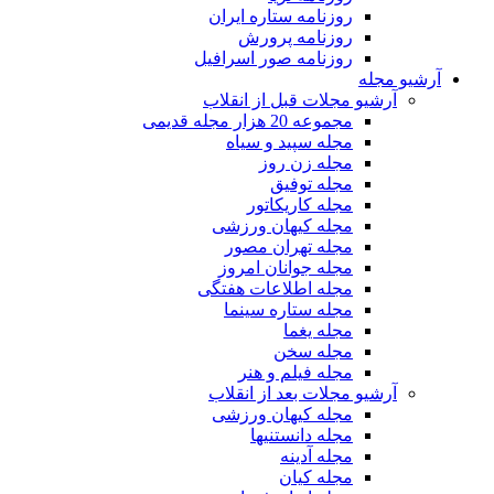
روزنامه ستاره ایران
روزنامه پرورش
روزنامه صور اسرافیل
آرشیو مجله
آرشیو مجلات قبل از انقلاب
مجموعه 20 هزار مجله قدیمی
مجله سپید و سیاه
مجله زن روز
مجله توفیق
مجله کاریکاتور
مجله کیهان ورزشی
مجله تهران مصور
مجله جوانان امروز
مجله اطلاعات هفتگی
مجله ستاره سینما
مجله یغما
مجله سخن
مجله فیلم و هنر
آرشیو مجلات بعد از انقلاب
مجله کیهان ورزشی
مجله دانستنیها
مجله آدینه
مجله کیان