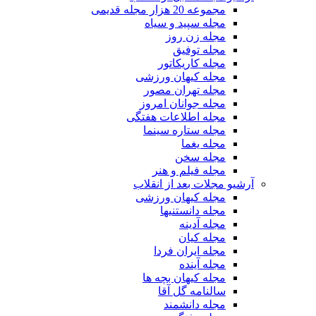
مجموعه 20 هزار مجله قدیمی
مجله سپید و سیاه
مجله زن روز
مجله توفیق
مجله کاریکاتور
مجله کیهان ورزشی
مجله تهران مصور
مجله جوانان امروز
مجله اطلاعات هفتگی
مجله ستاره سینما
مجله یغما
مجله سخن
مجله فیلم و هنر
آرشیو مجلات بعد از انقلاب
مجله کیهان ورزشی
مجله دانستنیها
مجله آدینه
مجله کیان
مجله ایران فردا
مجله آینده
مجله کیهان بچه ها
سالنامه گل آقا
مجله دانشمند