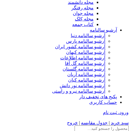
مجله دانشمند
مجله رفتگر
مجله جوان
مجله کِلک
کتاب جمعه
آرشیو سالنامه
آرشیو سالنامه دنیا
آرشیو سالنامه پارس
آرشیو سالنامه کشور ایران
آرشیو سالنامه کیهان
آرشیو سالنامه اطلاعات
آرشیو سالنامه گل آقا
آرشیو سالنامه گلستان
آرشیو سالنامه آریان
آرشیو سالنامه کیان
آرشیو سالنامه نور دانش
آرشیو سالنامه نیرو و راستی
پکیج های تخفیف دار
حساب کاربری
ورود، ثبت نام
سبد خرید
|
جدول مقایسه
|
خروج