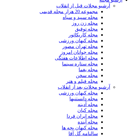
آرشیو مجلات قبل از انقلاب
مجموعه 20 هزار مجله قدیمی
مجله سپید و سیاه
مجله زن روز
مجله توفیق
مجله کاریکاتور
مجله کیهان ورزشی
مجله تهران مصور
مجله جوانان امروز
مجله اطلاعات هفتگی
مجله ستاره سینما
مجله یغما
مجله سخن
مجله فیلم و هنر
آرشیو مجلات بعد از انقلاب
مجله کیهان ورزشی
مجله دانستنیها
مجله آدینه
مجله کیان
مجله ایران فردا
مجله آینده
مجله کیهان بچه ها
سالنامه گل آقا