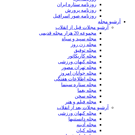
روزنامه ستاره ایران
روزنامه پرورش
روزنامه صور اسرافیل
آرشیو مجله
آرشیو مجلات قبل از انقلاب
مجموعه 20 هزار مجله قدیمی
مجله سپید و سیاه
مجله زن روز
مجله توفیق
مجله کاریکاتور
مجله کیهان ورزشی
مجله تهران مصور
مجله جوانان امروز
مجله اطلاعات هفتگی
مجله ستاره سینما
مجله یغما
مجله سخن
مجله فیلم و هنر
آرشیو مجلات بعد از انقلاب
مجله کیهان ورزشی
مجله دانستنیها
مجله آدینه
مجله کیان