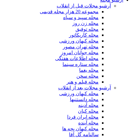
آرشیو مجلات قبل از انقلاب
مجموعه 20 هزار مجله قدیمی
مجله سپید و سیاه
مجله زن روز
مجله توفیق
مجله کاریکاتور
مجله کیهان ورزشی
مجله تهران مصور
مجله جوانان امروز
مجله اطلاعات هفتگی
مجله ستاره سینما
مجله یغما
مجله سخن
مجله فیلم و هنر
آرشیو مجلات بعد از انقلاب
مجله کیهان ورزشی
مجله دانستنیها
مجله آدینه
مجله کیان
مجله ایران فردا
مجله آینده
مجله کیهان بچه ها
سالنامه گل آقا