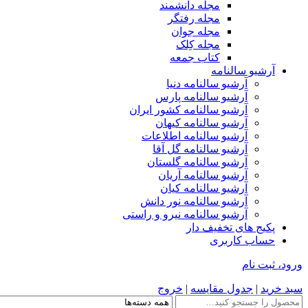
مجله دانشمند
مجله رفتگر
مجله جوان
مجله کِلک
کتاب جمعه
آرشیو سالنامه
آرشیو سالنامه دنیا
آرشیو سالنامه پارس
آرشیو سالنامه کشور ایران
آرشیو سالنامه کیهان
آرشیو سالنامه اطلاعات
آرشیو سالنامه گل آقا
آرشیو سالنامه گلستان
آرشیو سالنامه آریان
آرشیو سالنامه کیان
آرشیو سالنامه نور دانش
آرشیو سالنامه نیرو و راستی
پکیج های تخفیف دار
حساب کاربری
ورود، ثبت نام
سبد خرید
|
جدول مقایسه
|
خروج