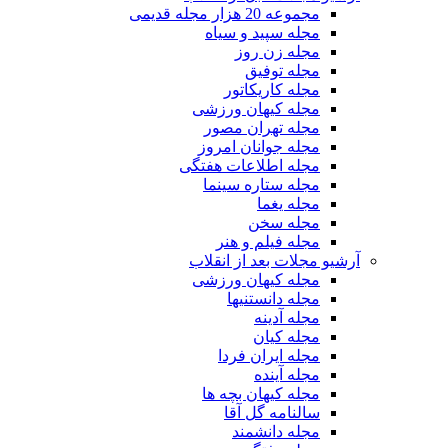
مجموعه 20 هزار مجله قدیمی
مجله سپید و سیاه
مجله زن روز
مجله توفیق
مجله کاریکاتور
مجله کیهان ورزشی
مجله تهران مصور
مجله جوانان امروز
مجله اطلاعات هفتگی
مجله ستاره سینما
مجله یغما
مجله سخن
مجله فیلم و هنر
آرشیو مجلات بعد از انقلاب
مجله کیهان ورزشی
مجله دانستنیها
مجله آدینه
مجله کیان
مجله ایران فردا
مجله آینده
مجله کیهان بچه ها
سالنامه گل آقا
مجله دانشمند