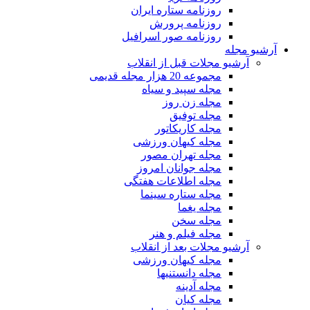
روزنامه ستاره ایران
روزنامه پرورش
روزنامه صور اسرافیل
آرشیو مجله
آرشیو مجلات قبل از انقلاب
مجموعه 20 هزار مجله قدیمی
مجله سپید و سیاه
مجله زن روز
مجله توفیق
مجله کاریکاتور
مجله کیهان ورزشی
مجله تهران مصور
مجله جوانان امروز
مجله اطلاعات هفتگی
مجله ستاره سینما
مجله یغما
مجله سخن
مجله فیلم و هنر
آرشیو مجلات بعد از انقلاب
مجله کیهان ورزشی
مجله دانستنیها
مجله آدینه
مجله کیان