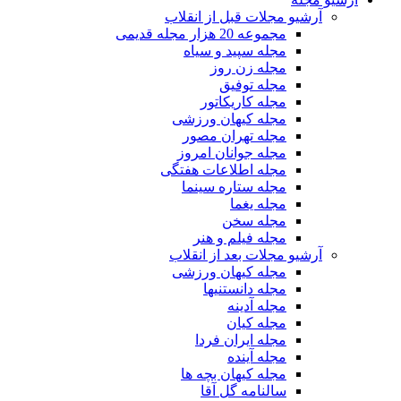
آرشیو مجلات قبل از انقلاب
مجموعه 20 هزار مجله قدیمی
مجله سپید و سیاه
مجله زن روز
مجله توفیق
مجله کاریکاتور
مجله کیهان ورزشی
مجله تهران مصور
مجله جوانان امروز
مجله اطلاعات هفتگی
مجله ستاره سینما
مجله یغما
مجله سخن
مجله فیلم و هنر
آرشیو مجلات بعد از انقلاب
مجله کیهان ورزشی
مجله دانستنیها
مجله آدینه
مجله کیان
مجله ایران فردا
مجله آینده
مجله کیهان بچه ها
سالنامه گل آقا