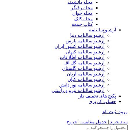
مجله دانشمند
مجله رفتگر
مجله جوان
مجله کِلک
کتاب جمعه
آرشیو سالنامه
آرشیو سالنامه دنیا
آرشیو سالنامه پارس
آرشیو سالنامه کشور ایران
آرشیو سالنامه کیهان
آرشیو سالنامه اطلاعات
آرشیو سالنامه گل آقا
آرشیو سالنامه گلستان
آرشیو سالنامه آریان
آرشیو سالنامه کیان
آرشیو سالنامه نور دانش
آرشیو سالنامه نیرو و راستی
پکیج های تخفیف دار
حساب کاربری
ورود، ثبت نام
سبد خرید
|
جدول مقایسه
|
خروج