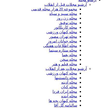
آرشیو مجلات قبل از انقلاب
مجموعه 20 هزار مجله قدیمی
مجله سپید و سیاه
مجله زن روز
مجله توفیق
مجله کاریکاتور
مجله کیهان ورزشی
مجله تهران مصور
مجله جوانان امروز
مجله اطلاعات هفتگی
مجله ستاره سینما
مجله یغما
مجله سخن
مجله فیلم و هنر
آرشیو مجلات بعد از انقلاب
مجله کیهان ورزشی
مجله دانستنیها
مجله آدینه
مجله کیان
مجله ایران فردا
مجله آینده
مجله کیهان بچه ها
سالنامه گل آقا