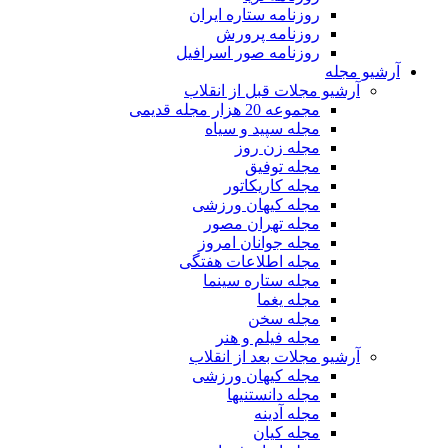
روزنامه ستاره ایران
روزنامه پرورش
روزنامه صور اسرافیل
آرشیو مجله
آرشیو مجلات قبل از انقلاب
مجموعه 20 هزار مجله قدیمی
مجله سپید و سیاه
مجله زن روز
مجله توفیق
مجله کاریکاتور
مجله کیهان ورزشی
مجله تهران مصور
مجله جوانان امروز
مجله اطلاعات هفتگی
مجله ستاره سینما
مجله یغما
مجله سخن
مجله فیلم و هنر
آرشیو مجلات بعد از انقلاب
مجله کیهان ورزشی
مجله دانستنیها
مجله آدینه
مجله کیان