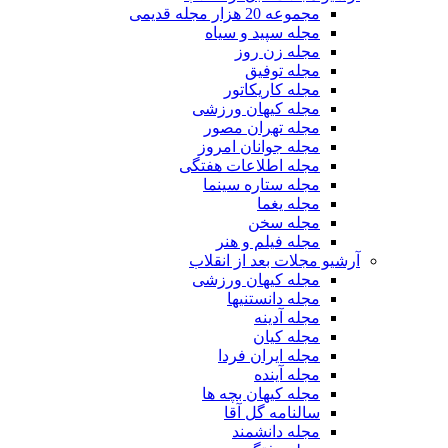
مجموعه 20 هزار مجله قدیمی
مجله سپید و سیاه
مجله زن روز
مجله توفیق
مجله کاریکاتور
مجله کیهان ورزشی
مجله تهران مصور
مجله جوانان امروز
مجله اطلاعات هفتگی
مجله ستاره سینما
مجله یغما
مجله سخن
مجله فیلم و هنر
آرشیو مجلات بعد از انقلاب
مجله کیهان ورزشی
مجله دانستنیها
مجله آدینه
مجله کیان
مجله ایران فردا
مجله آینده
مجله کیهان بچه ها
سالنامه گل آقا
مجله دانشمند