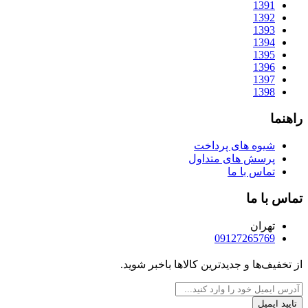
1391
1392
1393
1394
1395
1396
1397
1398
راهنما
شیوه های پرداخت
پرسش های متداول
تماس با ما
تماس با ما
تهران
09127265769
از تخفیف‌ها و جدیدترین‌ کالاها باخبر شوید.
تایید ایمیل