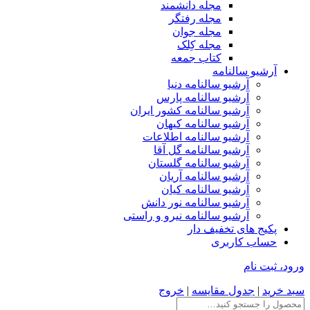
مجله دانشمند
مجله رفتگر
مجله جوان
مجله کِلک
کتاب جمعه
آرشیو سالنامه
آرشیو سالنامه دنیا
آرشیو سالنامه پارس
آرشیو سالنامه کشور ایران
آرشیو سالنامه کیهان
آرشیو سالنامه اطلاعات
آرشیو سالنامه گل آقا
آرشیو سالنامه گلستان
آرشیو سالنامه آریان
آرشیو سالنامه کیان
آرشیو سالنامه نور دانش
آرشیو سالنامه نیرو و راستی
پکیج های تخفیف دار
حساب کاربری
ورود، ثبت نام
سبد خرید
|
جدول مقایسه
|
خروج