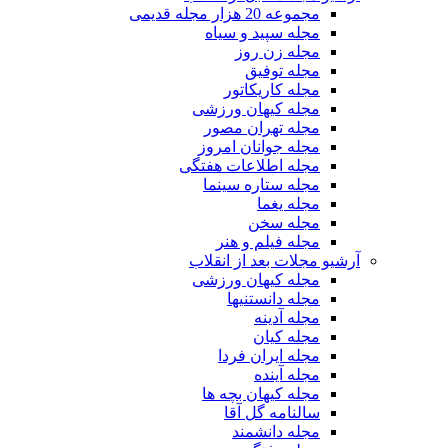
مجموعه 20 هزار مجله قدیمی
مجله سپید و سیاه
مجله زن روز
مجله توفیق
مجله کاریکاتور
مجله کیهان ورزشی
مجله تهران مصور
مجله جوانان امروز
مجله اطلاعات هفتگی
مجله ستاره سینما
مجله یغما
مجله سخن
مجله فیلم و هنر
آرشیو مجلات بعد از انقلاب
مجله کیهان ورزشی
مجله دانستنیها
مجله آدینه
مجله کیان
مجله ایران فردا
مجله آینده
مجله کیهان بچه ها
سالنامه گل آقا
مجله دانشمند