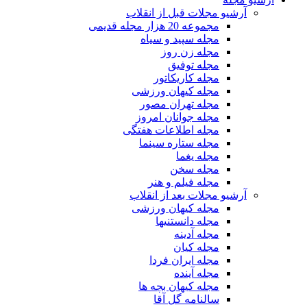
آرشیو مجلات قبل از انقلاب
مجموعه 20 هزار مجله قدیمی
مجله سپید و سیاه
مجله زن روز
مجله توفیق
مجله کاریکاتور
مجله کیهان ورزشی
مجله تهران مصور
مجله جوانان امروز
مجله اطلاعات هفتگی
مجله ستاره سینما
مجله یغما
مجله سخن
مجله فیلم و هنر
آرشیو مجلات بعد از انقلاب
مجله کیهان ورزشی
مجله دانستنیها
مجله آدینه
مجله کیان
مجله ایران فردا
مجله آینده
مجله کیهان بچه ها
سالنامه گل آقا