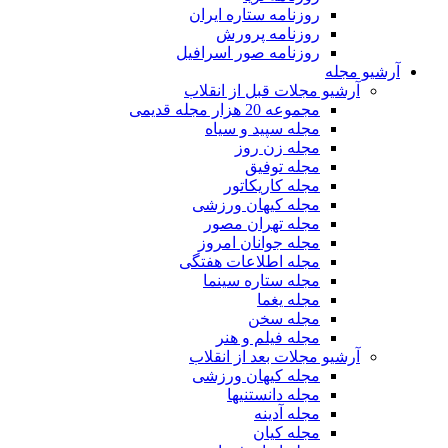
روزنامه ستاره ایران
روزنامه پرورش
روزنامه صور اسرافیل
آرشیو مجله
آرشیو مجلات قبل از انقلاب
مجموعه 20 هزار مجله قدیمی
مجله سپید و سیاه
مجله زن روز
مجله توفیق
مجله کاریکاتور
مجله کیهان ورزشی
مجله تهران مصور
مجله جوانان امروز
مجله اطلاعات هفتگی
مجله ستاره سینما
مجله یغما
مجله سخن
مجله فیلم و هنر
آرشیو مجلات بعد از انقلاب
مجله کیهان ورزشی
مجله دانستنیها
مجله آدینه
مجله کیان