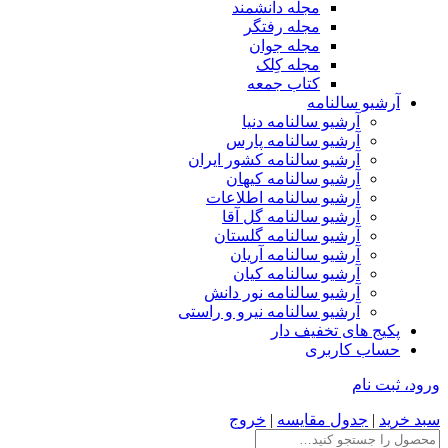
مجله دانشمند
مجله رفتگر
مجله جوان
مجله کِلک
کتاب جمعه
آرشیو سالنامه
آرشیو سالنامه دنیا
آرشیو سالنامه پارس
آرشیو سالنامه کشور ایران
آرشیو سالنامه کیهان
آرشیو سالنامه اطلاعات
آرشیو سالنامه گل آقا
آرشیو سالنامه گلستان
آرشیو سالنامه آریان
آرشیو سالنامه کیان
آرشیو سالنامه نور دانش
آرشیو سالنامه نیرو و راستی
پکیج های تخفیف دار
حساب کاربری
ورود، ثبت نام
سبد خرید
|
جدول مقایسه
|
خروج