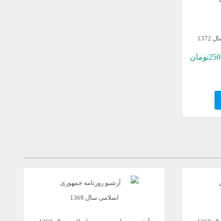
137
250
تومان