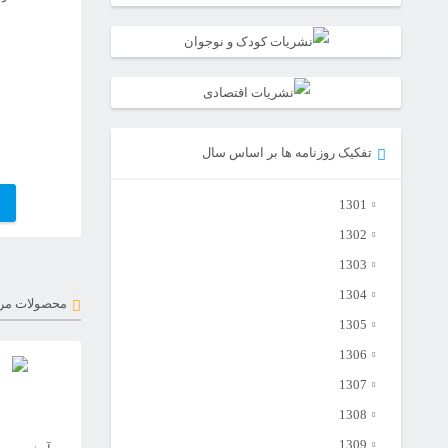
تفکیک روزنامه ها بر اساس سال
1301
1302
1303
1304
محصولات مر
1305
1306
1307
1308
1309