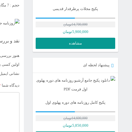
حجم : 7 مگابایت | فرمت : pdf
پکیج مجلات پرطرفدار قدیمی
14,700,000
تومان
5,900,000
تومان
نقد و بررس
مشاهده
هنوز بررسی‌
اولین کسی با
پیشنهاد لحظه ای
نشانی ایمیل
دیدگاه شما
*
پکیج کامل روزنامه های دوره پهلوی اول
14,600,000
تومان
قیمت
5,850,000
تومان