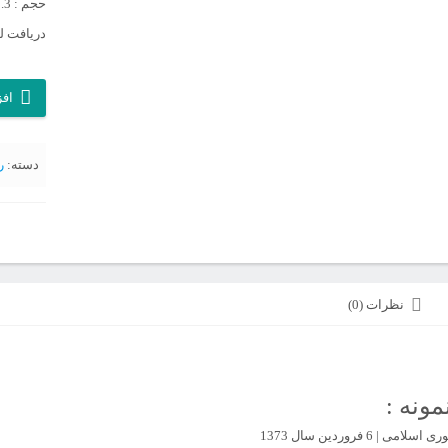
حجم : 3.3 گیگابایت
دریافت لی
آرشیو
افز
روزنامه
جمهوری
دسته:
ر
اسلامی
سال
1373
عدد
نظرات (0)
مونه :
ی | 6 فروردین سال 1373