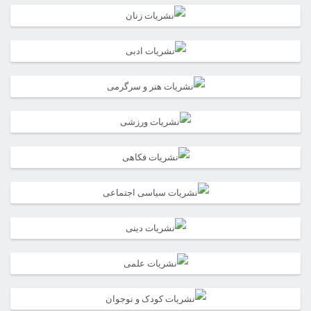
بود.
5,850,000تومان
است.