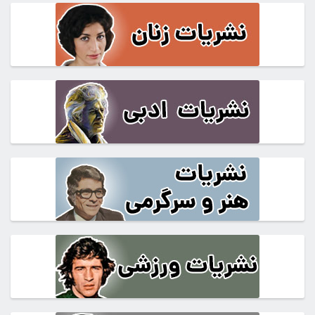
بود.
5,850,000تومان
است.