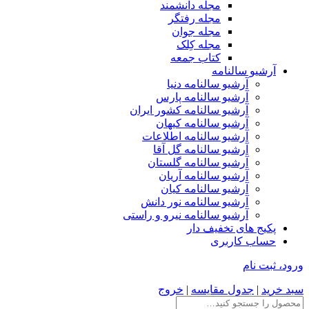
مجله دانشمند
مجله رفتگر
مجله جوان
مجله کِلک
کتاب جمعه
آرشیو سالنامه
آرشیو سالنامه دنیا
آرشیو سالنامه پارس
آرشیو سالنامه کشور ایران
آرشیو سالنامه کیهان
آرشیو سالنامه اطلاعات
آرشیو سالنامه گل آقا
آرشیو سالنامه گلستان
آرشیو سالنامه آریان
آرشیو سالنامه کیان
آرشیو سالنامه نور دانش
آرشیو سالنامه نیرو و راستی
پکیج های تخفیف دار
حساب کاربری
ورود، ثبت نام
سبد خرید
|
جدول مقایسه
|
خروج