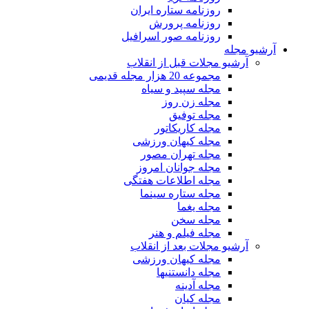
روزنامه ستاره ایران
روزنامه پرورش
روزنامه صور اسرافیل
آرشیو مجله
آرشیو مجلات قبل از انقلاب
مجموعه 20 هزار مجله قدیمی
مجله سپید و سیاه
مجله زن روز
مجله توفیق
مجله کاریکاتور
مجله کیهان ورزشی
مجله تهران مصور
مجله جوانان امروز
مجله اطلاعات هفتگی
مجله ستاره سینما
مجله یغما
مجله سخن
مجله فیلم و هنر
آرشیو مجلات بعد از انقلاب
مجله کیهان ورزشی
مجله دانستنیها
مجله آدینه
مجله کیان