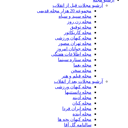
آرشیو مجلات قبل از انقلاب
مجموعه 20 هزار مجله قدیمی
مجله سپید و سیاه
مجله زن روز
مجله توفیق
مجله کاریکاتور
مجله کیهان ورزشی
مجله تهران مصور
مجله جوانان امروز
مجله اطلاعات هفتگی
مجله ستاره سینما
مجله یغما
مجله سخن
مجله فیلم و هنر
آرشیو مجلات بعد از انقلاب
مجله کیهان ورزشی
مجله دانستنیها
مجله آدینه
مجله کیان
مجله ایران فردا
مجله آینده
مجله کیهان بچه ها
سالنامه گل آقا