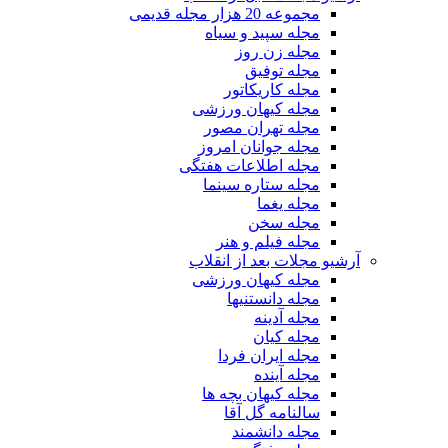
مجموعه 20 هزار مجله قدیمی
مجله سپید و سیاه
مجله زن روز
مجله توفیق
مجله کاریکاتور
مجله کیهان ورزشی
مجله تهران مصور
مجله جوانان امروز
مجله اطلاعات هفتگی
مجله ستاره سینما
مجله یغما
مجله سخن
مجله فیلم و هنر
آرشیو مجلات بعد از انقلاب
مجله کیهان ورزشی
مجله دانستنیها
مجله آدینه
مجله کیان
مجله ایران فردا
مجله آینده
مجله کیهان بچه ها
سالنامه گل آقا
مجله دانشمند