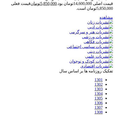
قیمت اصلی 14,600,000تومان بود.
5,850,000
تومان
قیمت فعلی
5,850,000تومان است.
مشاهده
تفکیک روزنامه ها بر اساس سال
1301
1302
1303
1304
1305
1306
1307
1308