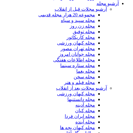
آرشیو مجله
آرشیو مجلات قبل از انقلاب
مجموعه 20 هزار مجله قدیمی
مجله سپید و سیاه
مجله زن روز
مجله توفیق
مجله کاریکاتور
مجله کیهان ورزشی
مجله تهران مصور
مجله جوانان امروز
مجله اطلاعات هفتگی
مجله ستاره سینما
مجله یغما
مجله سخن
مجله فیلم و هنر
آرشیو مجلات بعد از انقلاب
مجله کیهان ورزشی
مجله دانستنیها
مجله آدینه
مجله کیان
مجله ایران فردا
مجله آینده
مجله کیهان بچه ها