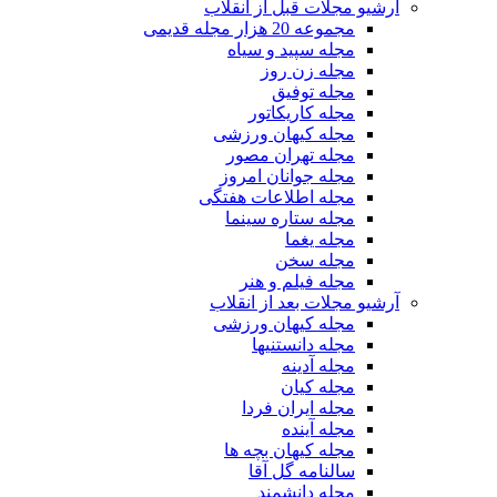
آرشیو مجلات قبل از انقلاب
مجموعه 20 هزار مجله قدیمی
مجله سپید و سیاه
مجله زن روز
مجله توفیق
مجله کاریکاتور
مجله کیهان ورزشی
مجله تهران مصور
مجله جوانان امروز
مجله اطلاعات هفتگی
مجله ستاره سینما
مجله یغما
مجله سخن
مجله فیلم و هنر
آرشیو مجلات بعد از انقلاب
مجله کیهان ورزشی
مجله دانستنیها
مجله آدینه
مجله کیان
مجله ایران فردا
مجله آینده
مجله کیهان بچه ها
سالنامه گل آقا
مجله دانشمند