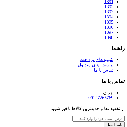
1391
1392
1393
1394
1395
1396
1397
1398
راهنما
شیوه های پرداخت
پرسش های متداول
تماس با ما
تماس با ما
تهران
09127265769
از تخفیف‌ها و جدیدترین‌ کالاها باخبر شوید.
تایید ایمیل