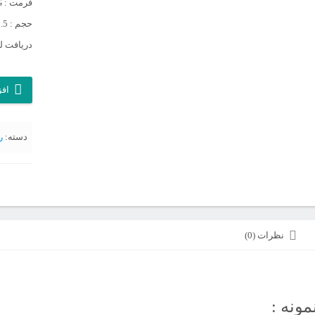
فرمت : JPG
حجم : 3.5 گیگابایت
دریافت لی
آرشیو
افز
روزنامه
صبح
دسته:
ر
آزادگان
سال
1359
عدد
نظرات (0)
مونه :