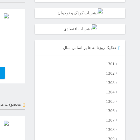
تفکیک روزنامه ها بر اساس سال
1301
1302
1303
1304
1305
محصولات مر
1306
1307
1308
1309