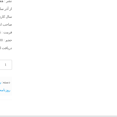
نشر : هف
از آذر سال 1343 تا آذر سا
سال کاری 
صاحب امت
فرمت : JPG
حجم : 400 مگابایت
دریافت لی
آرشیو
روزنامه
مجاهد
دسته:
ر
سال
روزنامه ه
شانزدهم
عدد