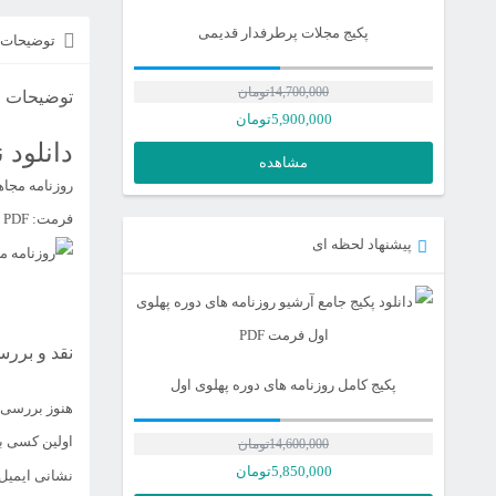
پکیج مجلات پرطرفدار قدیمی
توضیحات
14,700,000
تومان
توضیحات
5,900,000
تومان
دانلود ن
مشاهده
روزنامه مجا
فرمت: PDF | حجم: 8 مگابایت
پیشنهاد لحظه ای
نقد و بررس
پکیج کامل روزنامه های دوره پهلوی اول
هنوز بررسی‌
اولین کسی ب
14,600,000
تومان
قیمت
5,850,000
تومان
نشانی ایمیل