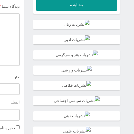
اصلی
قیمت
مشاهده
دیدگاه شما
*
فعلی
14,600,000تومان
بود.
5,850,000تومان
است.
نام
ایمیل
ذخیره نام