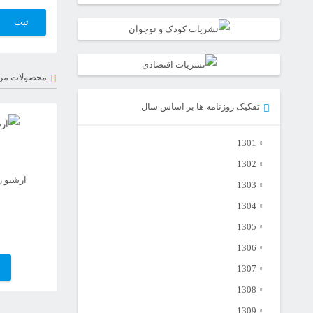
محصولات مر
تفکیک روزنامه ها بر اساس سال
1301
1302
آرشیو ر
1303
1304
1305
1306
1307
1308
1309