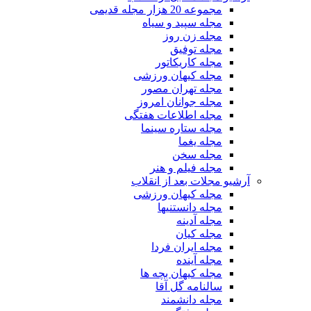
مجموعه 20 هزار مجله قدیمی
مجله سپید و سیاه
مجله زن روز
مجله توفیق
مجله کاریکاتور
مجله کیهان ورزشی
مجله تهران مصور
مجله جوانان امروز
مجله اطلاعات هفتگی
مجله ستاره سینما
مجله یغما
مجله سخن
مجله فیلم و هنر
آرشیو مجلات بعد از انقلاب
مجله کیهان ورزشی
مجله دانستنیها
مجله آدینه
مجله کیان
مجله ایران فردا
مجله آینده
مجله کیهان بچه ها
سالنامه گل آقا
مجله دانشمند