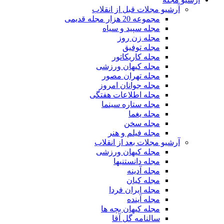
آرشیو مجلات قبل از انقلاب
مجموعه 20 هزار مجله قدیمی
مجله سپید و سیاه
مجله زن روز
مجله توفیق
مجله کاریکاتور
مجله کیهان ورزشی
مجله تهران مصور
مجله جوانان امروز
مجله اطلاعات هفتگی
مجله ستاره سینما
مجله یغما
مجله سخن
مجله فیلم و هنر
آرشیو مجلات بعد از انقلاب
مجله کیهان ورزشی
مجله دانستنیها
مجله آدینه
مجله کیان
مجله ایران فردا
مجله آینده
مجله کیهان بچه ها
سالنامه گل آقا