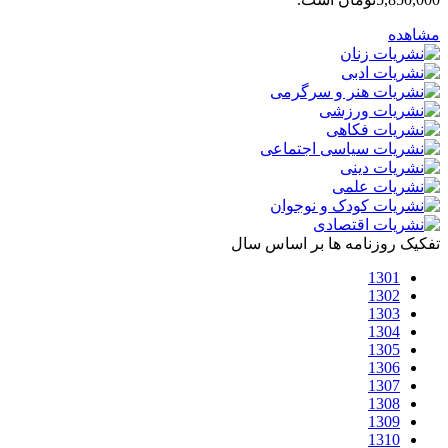
مشاهده
تفکیک روزنامه ها بر اساس سال
1301
1302
1303
1304
1305
1306
1307
1308
1309
1310