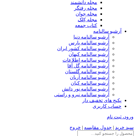
مجله دانشمند
مجله رفتگر
مجله جوان
مجله کِلک
کتاب جمعه
آرشیو سالنامه
آرشیو سالنامه دنیا
آرشیو سالنامه پارس
آرشیو سالنامه کشور ایران
آرشیو سالنامه کیهان
آرشیو سالنامه اطلاعات
آرشیو سالنامه گل آقا
آرشیو سالنامه گلستان
آرشیو سالنامه آریان
آرشیو سالنامه کیان
آرشیو سالنامه نور دانش
آرشیو سالنامه نیرو و راستی
پکیج های تخفیف دار
حساب کاربری
ورود، ثبت نام
سبد خرید
|
جدول مقایسه
|
خروج