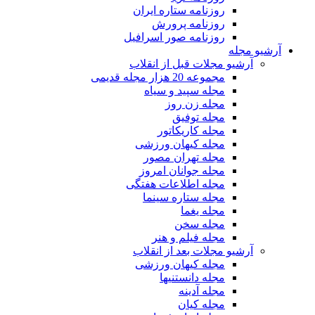
روزنامه ستاره ایران
روزنامه پرورش
روزنامه صور اسرافیل
آرشیو مجله
آرشیو مجلات قبل از انقلاب
مجموعه 20 هزار مجله قدیمی
مجله سپید و سیاه
مجله زن روز
مجله توفیق
مجله کاریکاتور
مجله کیهان ورزشی
مجله تهران مصور
مجله جوانان امروز
مجله اطلاعات هفتگی
مجله ستاره سینما
مجله یغما
مجله سخن
مجله فیلم و هنر
آرشیو مجلات بعد از انقلاب
مجله کیهان ورزشی
مجله دانستنیها
مجله آدینه
مجله کیان