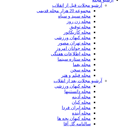
آرشیو مجلات قبل از انقلاب
مجموعه 20 هزار مجله قدیمی
مجله سپید و سیاه
مجله زن روز
مجله توفیق
مجله کاریکاتور
مجله کیهان ورزشی
مجله تهران مصور
مجله جوانان امروز
مجله اطلاعات هفتگی
مجله ستاره سینما
مجله یغما
مجله سخن
مجله فیلم و هنر
آرشیو مجلات بعد از انقلاب
مجله کیهان ورزشی
مجله دانستنیها
مجله آدینه
مجله کیان
مجله ایران فردا
مجله آینده
مجله کیهان بچه ها
سالنامه گل آقا