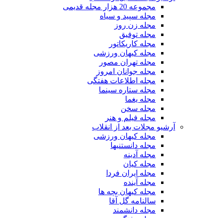
مجموعه 20 هزار مجله قدیمی
مجله سپید و سیاه
مجله زن روز
مجله توفیق
مجله کاریکاتور
مجله کیهان ورزشی
مجله تهران مصور
مجله جوانان امروز
مجله اطلاعات هفتگی
مجله ستاره سینما
مجله یغما
مجله سخن
مجله فیلم و هنر
آرشیو مجلات بعد از انقلاب
مجله کیهان ورزشی
مجله دانستنیها
مجله آدینه
مجله کیان
مجله ایران فردا
مجله آینده
مجله کیهان بچه ها
سالنامه گل آقا
مجله دانشمند