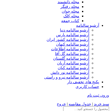
مجله دانشمند
مجله رفتگر
مجله جوان
مجله کِلک
کتاب جمعه
آرشیو سالنامه
آرشیو سالنامه دنیا
آرشیو سالنامه پارس
آرشیو سالنامه کشور ایران
آرشیو سالنامه کیهان
آرشیو سالنامه اطلاعات
آرشیو سالنامه گل آقا
آرشیو سالنامه گلستان
آرشیو سالنامه آریان
آرشیو سالنامه کیان
آرشیو سالنامه نور دانش
آرشیو سالنامه نیرو و راستی
پکیج های تخفیف دار
حساب کاربری
ورود، ثبت نام
سبد خرید
|
جدول مقایسه
|
خروج