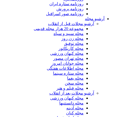
روزنامه ستاره ایران
روزنامه پرورش
روزنامه صور اسرافیل
آرشیو مجله
آرشیو مجلات قبل از انقلاب
مجموعه 20 هزار مجله قدیمی
مجله سپید و سیاه
مجله زن روز
مجله توفیق
مجله کاریکاتور
مجله کیهان ورزشی
مجله تهران مصور
مجله جوانان امروز
مجله اطلاعات هفتگی
مجله ستاره سینما
مجله یغما
مجله سخن
مجله فیلم و هنر
آرشیو مجلات بعد از انقلاب
مجله کیهان ورزشی
مجله دانستنیها
مجله آدینه
مجله کیان