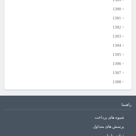
1390
1391
1392
1393
1394
1395
1396
1397
1398
راهنما
شیوه های پرداخت
پرسش های متداول
تماس با ما