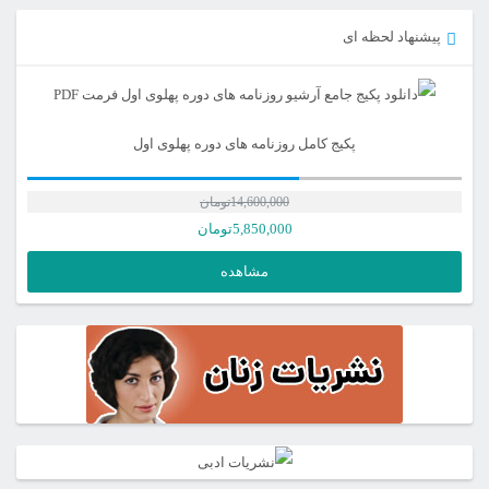
پیشنهاد لحظه ای
پکیج کامل روزنامه های دوره پهلوی اول
14,600,000
تومان
قیمت
5,850,000
تومان
اصلی
قیمت
مشاهده
فعلی
14,600,000تومان
بود.
5,850,000تومان
است.