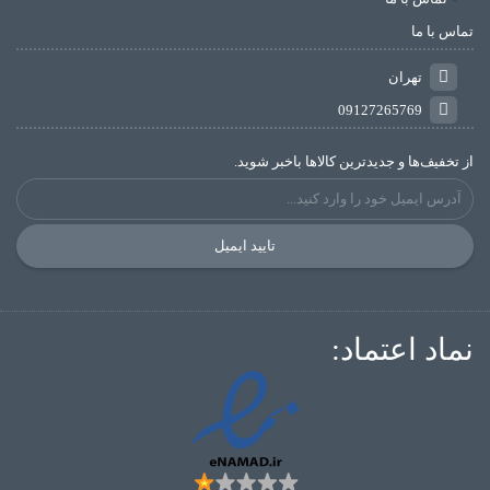
تماس با ما
تهران
09127265769
از تخفیف‌ها و جدیدترین‌ کالاها باخبر شوید.
تایید ایمیل
نماد اعتماد: