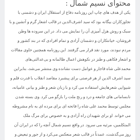
محتوای نسیم شمال :
یکی از هدف های چاپ این روزنامه دفاع از استقلال ایران و دشمنی با
تجاوزکاران بیگانه بود که سید اشرف‌الدین در قالب اشعار گرم و آتشین و با
سبک و روش هزل آمیزی آن را نمایش می داد. در این سروده ها وطن
فروشان، خیانتکاران و دشمنان آزادی و تمام افرادی که در بند کشور و
مردم نبودند، مورد نقد قرار می گرفتند. این روزنامه همچنین حاوی مقالات
و اشعار فکاهی و طنز در نکوهش اعمال ظالمانه و بی‌عدالتی‌های
محمدعلی شاه قاجار و عوامل دست نشانده‌ وی منتشر می‌شد، بنابراین
سید اشرف الدین از هر فرصتی برای پیشبرد مقاصد انقلاب با قدرت قلم و
شیوایی شعرهایش استفاده می کرد و با زبان شعر و طنز و بیانی عامیانه،
نابسامانی های جامعه و درد و رنج ملت را بازگو می کرد. وی بسته شدن
مجلس توسط محمد علی شاه را فاتحه ای برای مرده ای به نام مشروطه
می خواند. او برای شهیدان راه آزادی و به خصوص برای مرگ ملک
المتکلمین، مرثیه می سرود. در واقع نسیم شمال آنچه را که در ایران آن
روز می‌گذشت، عمدتاً در قالب شعر منعکس می‌کرد و از جور و تبعیض و