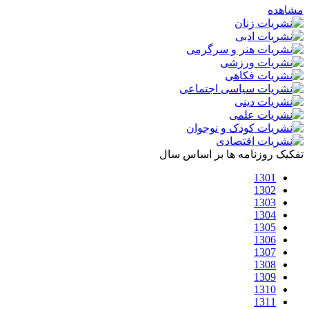
مشاهده
تفکیک روزنامه ها بر اساس سال
1301
1302
1303
1304
1305
1306
1307
1308
1309
1310
1311