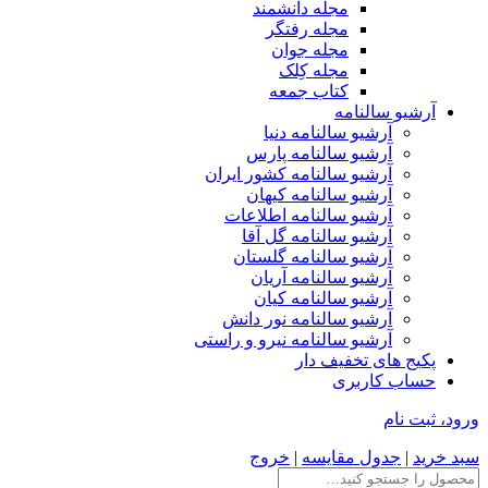
مجله دانشمند
مجله رفتگر
مجله جوان
مجله کِلک
کتاب جمعه
آرشیو سالنامه
آرشیو سالنامه دنیا
آرشیو سالنامه پارس
آرشیو سالنامه کشور ایران
آرشیو سالنامه کیهان
آرشیو سالنامه اطلاعات
آرشیو سالنامه گل آقا
آرشیو سالنامه گلستان
آرشیو سالنامه آریان
آرشیو سالنامه کیان
آرشیو سالنامه نور دانش
آرشیو سالنامه نیرو و راستی
پکیج های تخفیف دار
حساب کاربری
ورود، ثبت نام
سبد خرید
|
جدول مقایسه
|
خروج