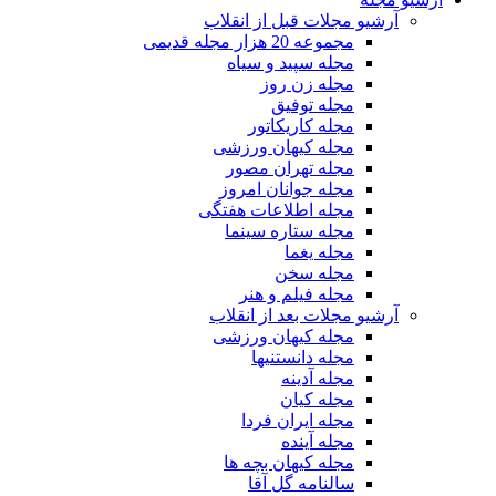
آرشیو مجلات قبل از انقلاب
مجموعه 20 هزار مجله قدیمی
مجله سپید و سیاه
مجله زن روز
مجله توفیق
مجله کاریکاتور
مجله کیهان ورزشی
مجله تهران مصور
مجله جوانان امروز
مجله اطلاعات هفتگی
مجله ستاره سینما
مجله یغما
مجله سخن
مجله فیلم و هنر
آرشیو مجلات بعد از انقلاب
مجله کیهان ورزشی
مجله دانستنیها
مجله آدینه
مجله کیان
مجله ایران فردا
مجله آینده
مجله کیهان بچه ها
سالنامه گل آقا