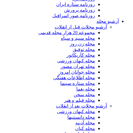
روزنامه ستاره ایران
روزنامه پرورش
روزنامه صور اسرافیل
آرشیو مجله
آرشیو مجلات قبل از انقلاب
مجموعه 20 هزار مجله قدیمی
مجله سپید و سیاه
مجله زن روز
مجله توفیق
مجله کاریکاتور
مجله کیهان ورزشی
مجله تهران مصور
مجله جوانان امروز
مجله اطلاعات هفتگی
مجله ستاره سینما
مجله یغما
مجله سخن
مجله فیلم و هنر
آرشیو مجلات بعد از انقلاب
مجله کیهان ورزشی
مجله دانستنیها
مجله آدینه
مجله کیان