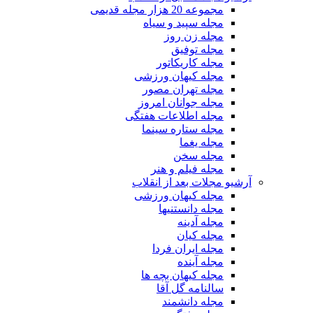
مجموعه 20 هزار مجله قدیمی
مجله سپید و سیاه
مجله زن روز
مجله توفیق
مجله کاریکاتور
مجله کیهان ورزشی
مجله تهران مصور
مجله جوانان امروز
مجله اطلاعات هفتگی
مجله ستاره سینما
مجله یغما
مجله سخن
مجله فیلم و هنر
آرشیو مجلات بعد از انقلاب
مجله کیهان ورزشی
مجله دانستنیها
مجله آدینه
مجله کیان
مجله ایران فردا
مجله آینده
مجله کیهان بچه ها
سالنامه گل آقا
مجله دانشمند