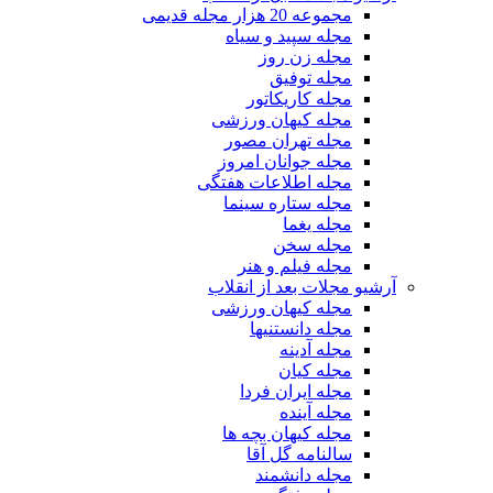
مجموعه 20 هزار مجله قدیمی
مجله سپید و سیاه
مجله زن روز
مجله توفیق
مجله کاریکاتور
مجله کیهان ورزشی
مجله تهران مصور
مجله جوانان امروز
مجله اطلاعات هفتگی
مجله ستاره سینما
مجله یغما
مجله سخن
مجله فیلم و هنر
آرشیو مجلات بعد از انقلاب
مجله کیهان ورزشی
مجله دانستنیها
مجله آدینه
مجله کیان
مجله ایران فردا
مجله آینده
مجله کیهان بچه ها
سالنامه گل آقا
مجله دانشمند