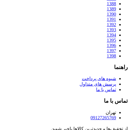
1388
1389
1390
1391
1392
1393
1394
1395
1396
1397
1398
راهنما
شیوه های پرداخت
پرسش های متداول
تماس با ما
تماس با ما
تهران
09127265769
از تخفیف‌ها و جدیدترین‌ کالاها باخبر شوید.