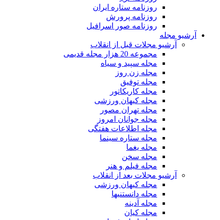
روزنامه ستاره ایران
روزنامه پرورش
روزنامه صور اسرافیل
آرشیو مجله
آرشیو مجلات قبل از انقلاب
مجموعه 20 هزار مجله قدیمی
مجله سپید و سیاه
مجله زن روز
مجله توفیق
مجله کاریکاتور
مجله کیهان ورزشی
مجله تهران مصور
مجله جوانان امروز
مجله اطلاعات هفتگی
مجله ستاره سینما
مجله یغما
مجله سخن
مجله فیلم و هنر
آرشیو مجلات بعد از انقلاب
مجله کیهان ورزشی
مجله دانستنیها
مجله آدینه
مجله کیان