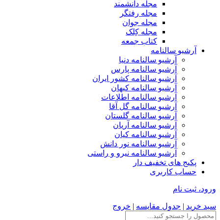
مجله دانشمند
مجله رفتگر
مجله جوان
مجله کِلک
کتاب جمعه
آرشیو سالنامه
آرشیو سالنامه دنیا
آرشیو سالنامه پارس
آرشیو سالنامه کشور ایران
آرشیو سالنامه کیهان
آرشیو سالنامه اطلاعات
آرشیو سالنامه گل آقا
آرشیو سالنامه گلستان
آرشیو سالنامه آریان
آرشیو سالنامه کیان
آرشیو سالنامه نور دانش
آرشیو سالنامه نیرو و راستی
پکیج های تخفیف دار
حساب کاربری
ورود، ثبت نام
سبد خرید
|
جدول مقایسه
|
خروج