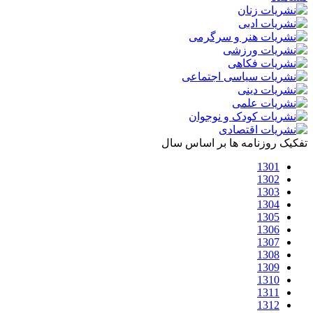
تفکیک روزنامه ها بر اساس سال
1301
1302
1303
1304
1305
1306
1307
1308
1309
1310
1311
1312