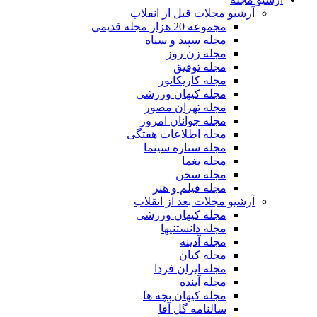
آرشیو مجلات قبل از انقلاب
مجموعه 20 هزار مجله قدیمی
مجله سپید و سیاه
مجله زن روز
مجله توفیق
مجله کاریکاتور
مجله کیهان ورزشی
مجله تهران مصور
مجله جوانان امروز
مجله اطلاعات هفتگی
مجله ستاره سینما
مجله یغما
مجله سخن
مجله فیلم و هنر
آرشیو مجلات بعد از انقلاب
مجله کیهان ورزشی
مجله دانستنیها
مجله آدینه
مجله کیان
مجله ایران فردا
مجله آینده
مجله کیهان بچه ها
سالنامه گل آقا