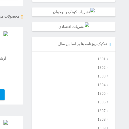
محصولات مر
تفکیک روزنامه ها بر اساس سال
آرشیو
1301
1302
1303
1304
1305
1306
1307
1308
1309