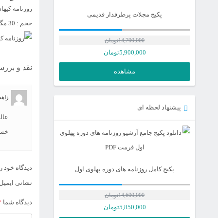
روزنامه کیهان 24 اسفند سال 
پکیج مجلات پرطرفدار قدیمی
حجم : 30 مگابایت | فرمت: pdf
14,700,000
تومان
5,900,000
تومان
نقد و بررس
مشاهده
زاهد
پیشنهاد لحظه ای
عال
خست
دیدگاه خود ر
پکیج کامل روزنامه های دوره پهلوی اول
نشانی ایمیل
14,600,000
تومان
دیدگاه شما
*
قیمت
5,850,000
تومان