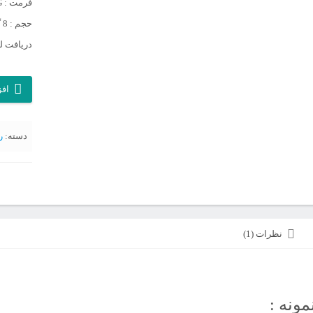
فرمت : JPG
حجم : 8 گیگابایت
دریافت لی
آرشیو
افز
روزنامه
کیهان
دسته:
ر
سال
1365
عدد
نظرات (1)
مونه :